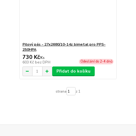
Pilový pás - 27x2680/10-14z bimetal pro PPS-
250HPA
730 Kč
/
Ks
Odeslání do 2-4 dnů
603 Kč
bez DPH
Přidat do košíku
strana
z 1