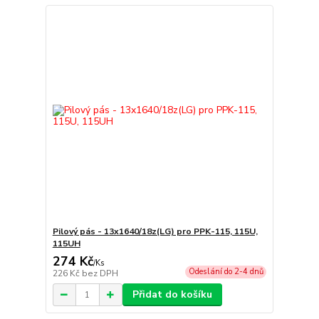
Pilový pás - 13x1640/18z(LG) pro PPK-115, 115U,
115UH
274 Kč
/
Ks
Odeslání do 2-4 dnů
226 Kč
bez DPH
Přidat do košíku