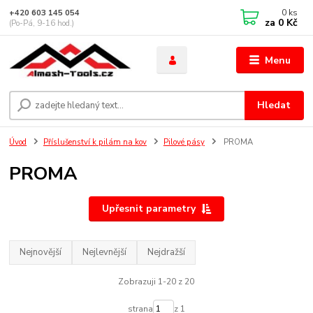
0
ks
+420 603 145 054
za
0 Kč
(Po-Pá, 9-16 hod.)
Menu
Hledat
Úvod
Příslušenství k pilám na kov
Pilové pásy
PROMA
PROMA
Upřesnit parametry
Nejnovější
Nejlevnější
Nejdražší
Zobrazuji 1-20 z 20
strana
z 1