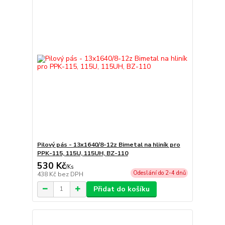
Pilový pás - 13x1640/8-12z Bimetal na hliník pro
PPK-115, 115U, 115UH, BZ-110
530 Kč
/
Ks
Odeslání do 2-4 dnů
438 Kč
bez DPH
Přidat do košíku