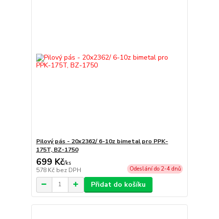
Pilový pás - 20x2362/ 6-10z bimetal pro PPK-
175T, BZ-1750
699 Kč
/
ks
Odeslání do 2-4 dnů
578 Kč
bez DPH
Přidat do košíku