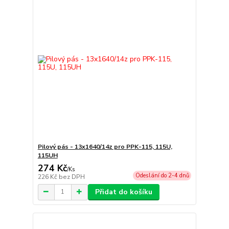
Pilový pás - 13x1640/14z pro PPK-115, 115U,
115UH
274 Kč
/
Ks
Odeslání do 2-4 dnů
226 Kč
bez DPH
Přidat do košíku