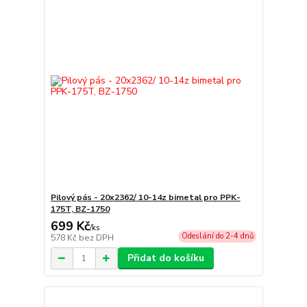
Pilový pás - 20x2362/ 10-14z bimetal pro PPK-
175T, BZ-1750
699 Kč
/
ks
Odeslání do 2-4 dnů
578 Kč
bez DPH
Přidat do košíku