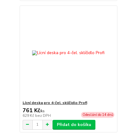
Lícní deska pro 4-čel. sklíčidlo Profi
761 Kč
/
ks
Odeslání do 14 dnů
629 Kč
bez DPH
Přidat do košíku