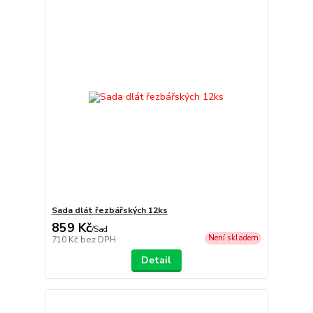
Sada dlát řezbářských 12ks
859 Kč
/
Sad
Není skladem
710 Kč
bez DPH
Detail