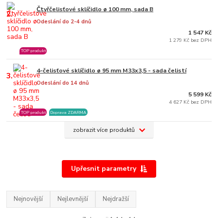
Čtyřčelisťové sklíčidlo ø 100 mm, sada B
2.
Odeslání do 2-4 dnů
1 547 Kč
1 279 Kč bez DPH
TOP produkt
4-čelisťové sklíčidlo ø 95 mm M33x3,5 - sada čelistí
3.
Odeslání do 14 dnů
5 599 Kč
4 627 Kč bez DPH
TOP produkt
Doprava ZDARMA
zobrazit více produktů
Upřesnit parametry
Nejnovější
Nejlevnější
Nejdražší