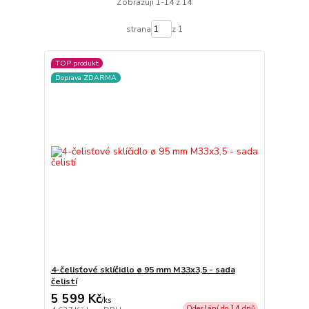
Zobrazuji 1-14 z 14
strana
z 1
TOP produkt
Doprava ZDARMA
4-čelisťové sklíčidlo ø 95 mm M33x3,5 - sada
čelistí
5 599 Kč
/
ks
Odeslání do 14 dnů