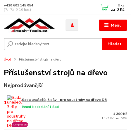
0
ks
+420 603 145 054
za
0 Kč
(Po-Pá, 9-16 hod.)
Menu
Hledat
Úvod
Příslušenství strojů na dřevo
Příslušenství strojů na dřevo
Nejprodávanější
Sada unašečů, 3 díly - pro soustruhy na dřevo DB
1.
Ihned k odeslání 1 Sad
1 390 Kč
1 149 Kč bez DPH
TOP produkt