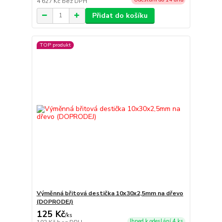
4 627 Kč
bez DPH
Přidat do košíku
TOP produkt
Výměnná břitová destička 10x30x2,5mm na dřevo
(DOPRODEJ)
125 Kč
/
ks
Ihned k odeslání 4 ks