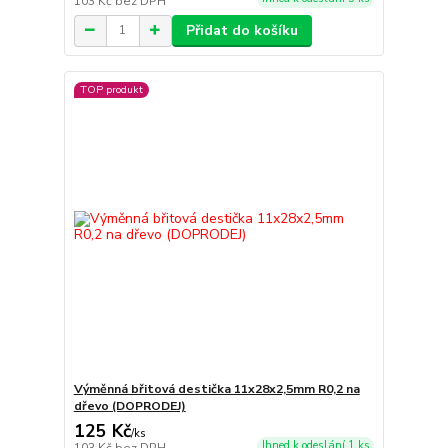
103 Kč
bez DPH
Přidat do košíku
TOP produkt
Výměnná břitová destička 11x28x2,5mm R0,2 na
dřevo (DOPRODEJ)
125 Kč
/
ks
Ihned k odeslání 1 ks