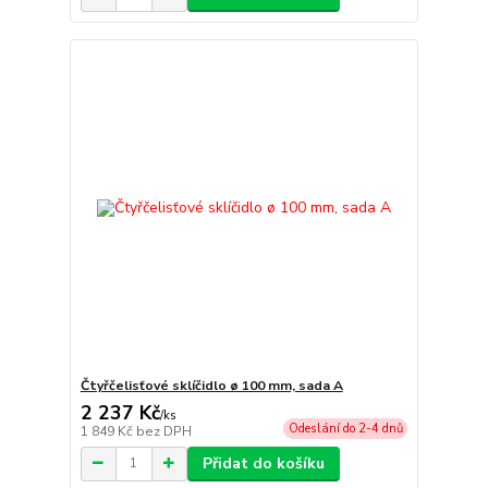
Čtyřčelisťové sklíčidlo ø 100 mm, sada A
2 237 Kč
/
ks
Odeslání do 2-4 dnů
1 849 Kč
bez DPH
Přidat do košíku