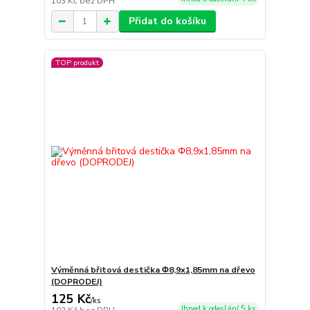
103 Kč
bez DPH
Přidat do košíku
TOP produkt
Výměnná břitová destička Φ8,9x1,85mm na dřevo
(DOPRODEJ)
125 Kč
/
ks
Ihned k odeslání 5 ks