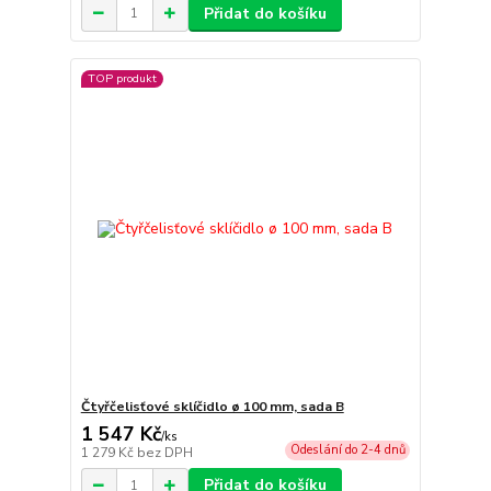
Přidat do košíku
TOP produkt
Čtyřčelisťové sklíčidlo ø 100 mm, sada B
1 547 Kč
/
ks
Odeslání do 2-4 dnů
1 279 Kč
bez DPH
Přidat do košíku