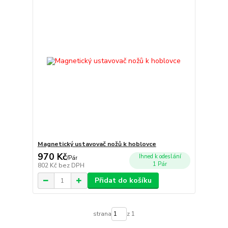
Magnetický ustavovač nožů k hoblovce
970 Kč
Ihned k odeslání
/
Pár
1 Pár
802 Kč
bez DPH
Přidat do košíku
strana
z 1