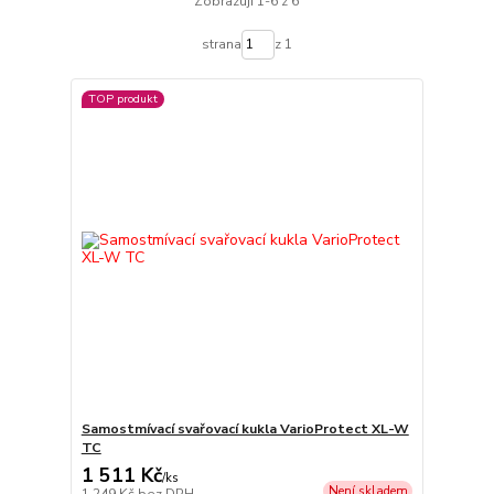
Zobrazuji 1-6 z 6
strana
z 1
TOP produkt
Samostmívací svařovací kukla VarioProtect XL-W
TC
1 511 Kč
/
ks
Není skladem
1 249 Kč
bez DPH