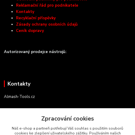
Reklamační řád pro podnikatele
Kontakty
Recyklační příspěvky
Zásady ochrany osobních údajů
Ceník dopravy
Autorizovaný prodejce nástrojů:
Kontakty
Almash-Tools.cz
Aleš Kolář
+420 603 145 054
Zpracování cookies
(Po-Pá, 9-16 hod.)
Náš e-shop a partneři potřebují Váš souhlas s použitím souborů
cookies ke zlepšení uživatelského zážitku. Používáním našich
info@almash-tools.cz