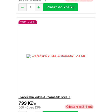
Přidat do košíku
TOP produkt
Svářečská kukla Automatik GSH-K
799 Kč
/
ks
Odeslání do 2-4 dnů
660 Kč
bez DPH