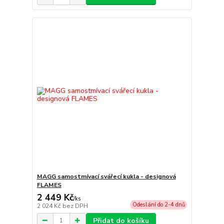
MAGG samostmívací svářecí kukla - designová
FLAMES
2 449 Kč
/
ks
Odeslání do 2-4 dnů
2 024 Kč
bez DPH
Přidat do košíku