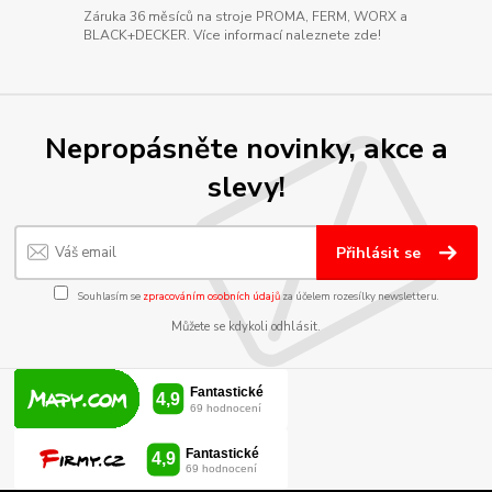
Záruka 36 měsíců na stroje PROMA, FERM, WORX a
BLACK+DECKER. Více informací naleznete zde!
Nepropásněte novinky, akce a
slevy!
Přihlásit se
Souhlasím se
zpracováním osobních údajů
za účelem rozesílky newsletteru.
Můžete se kdykoli odhlásit.