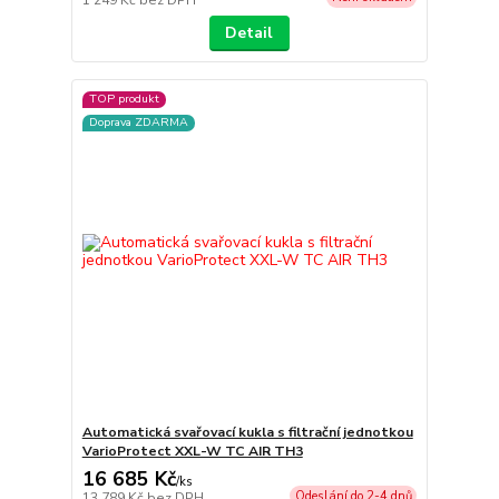
Detail
TOP produkt
Doprava ZDARMA
Automatická svařovací kukla s filtrační jednotkou
VarioProtect XXL-W TC AIR TH3
16 685 Kč
/
ks
Odeslání do 2-4 dnů
13 789 Kč
bez DPH