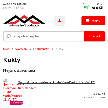
0
ks
+420 603 145 054
za
0 Kč
(Po-Pá, 9-16 hod.)
Menu
Hledat
Úvod
Svařování
Příslušenství
Kukly
Kukly
Nejprodávanější
Samostmívací svařovací kukla VarioProtect XL-W TC
1.
Není skladem
1 511 Kč
1 249 Kč bez DPH
TOP produkt