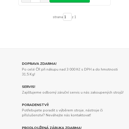
strana
z 1
DOPRAVA ZDARMA!
Po celé ČR při nákupu nad 3 000 Kč s DPH a do hmotnosti
31,5 Kg!
SERVIS!
Zajišťujeme odborný záruční servis u nás zakoupených strojů!
PORADENSTVÍ!
Potřebujete poradit s výběrem stroje, nástroje či
příslušenství? Neváhejte nás kontaktovat!
PRODLOUŽENÁ ZÁRUKA ZDARMA!