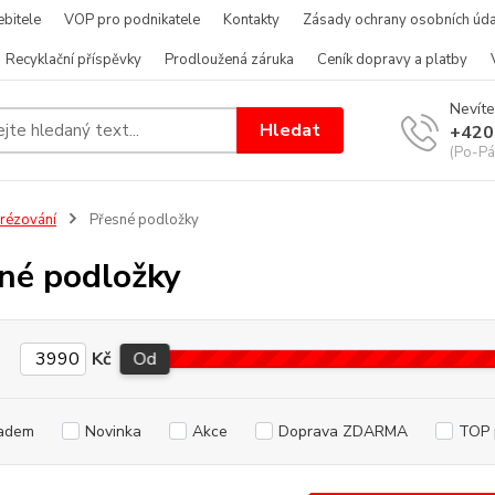
bitele
VOP pro podnikatele
Kontakty
Zásady ochrany osobních úda
Recyklační příspěvky
Prodloužená záruka
Ceník dopravy a platby
Nevíte
Hledat
+420
(Po-Pá
rézování
Přesné podložky
né podložky
Kč
Od
adem
Novinka
Akce
Doprava ZDARMA
TOP 