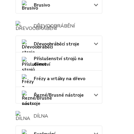
Brusivo
DŘEVOOBRÁBĚNÍ
Dřevoobráběcí stroje
Příslušenství strojů na
dřevo
Frézy a vrtáky na dřevo
Řezné/Brusné nástroje
DÍLNA
Svařování