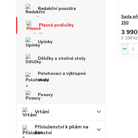
Redukční pouzdra
Sada př
150
Přesné podložky
3 990
3 298 K
Upínky
Děličky a otočné stoly
Polohovací a výklopné
stoly
Posuvy
Vrtání
Příslušenství k pilám na
kov