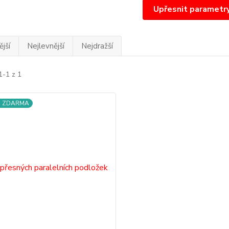
Upřesnit parametr
jší
Nejlevnější
Nejdražší
1-1 z 1
a ZDARMA