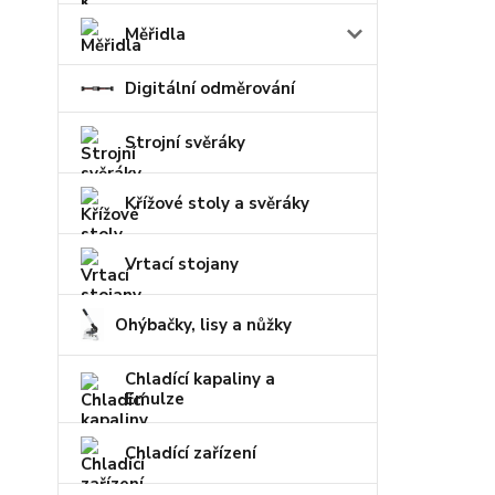
Měřidla
Digitální odměrování
Strojní svěráky
Křížové stoly a svěráky
Vrtací stojany
Ohýbačky, lisy a nůžky
Chladící kapaliny a
Emulze
Chladící zařízení