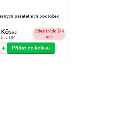
esných paralelních podložek
 Kč
Odeslání do 2-4
/
Sad
dnů
č
bez DPH
Přidat do košíku