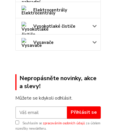
Elektrocentrály
Vysokotlaké čističe
Vysavače
Nepropásněte novinky, akce
a slevy!
Můžete se kdykoli odhlásit.
Přihlásit se
Souhlasím se
zpracováním osobních údajů
za účelem
rozesílky newsletteru.