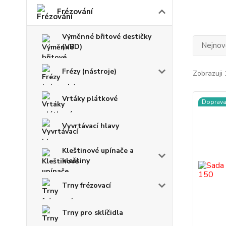
Frézování
Výměnné břitové destičky
Nejnově
(VBD)
Frézy (nástroje)
Zobrazuji 
Vrtáky plátkové
Doprav
Vyvrtávací hlavy
Kleštinové upínače a
kleštiny
Trny frézovací
Trny pro sklíčidla