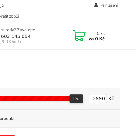
jů
Přihlášení
Vrátit zboží
 si rady? Zavolejte.
0
ks
 603 145 054
za
0 Kč
, 9-16 hod.)
Do
Kč
produkt