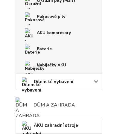
Okružní pily (Mafl)
Pokosové pily
AKU kompresory
Baterie
Nabíječky AKU
Dílenské vybavení
DŮM A ZAHRADA
AKU zahradní stroje