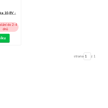
a 10,8V -
lání do 2-4
dnů
šíku
strana
z 1