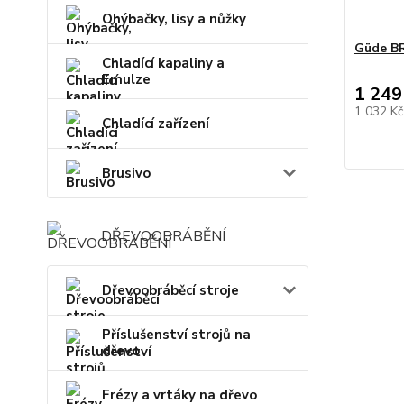
Ohýbačky, lisy a nůžky
Güde B
Chladící kapaliny a
Emulze
1 249
1 032 K
Chladící zařízení
Brusivo
DŘEVOOBRÁBĚNÍ
Dřevoobráběcí stroje
Příslušenství strojů na
dřevo
Frézy a vrtáky na dřevo