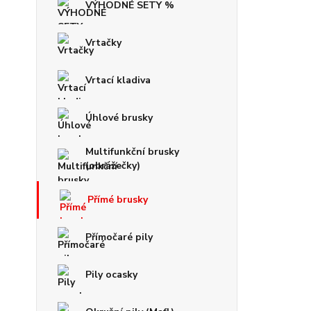
VÝHODNÉ SETY %
Vrtačky
Vrtací kladiva
Úhlové brusky
Multifunkční brusky
(obrážečky)
Přímé brusky
Přímočaré pily
Pily ocasky