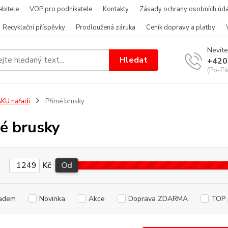
bitele
VOP pro podnikatele
Kontakty
Zásady ochrany osobních úda
Recyklační příspěvky
Prodloužená záruka
Ceník dopravy a platby
Nevíte
Hledat
+420
(Po-Pá
KU nářadí
Přímé brusky
é brusky
Kč
Od
adem
Novinka
Akce
Doprava ZDARMA
TOP 