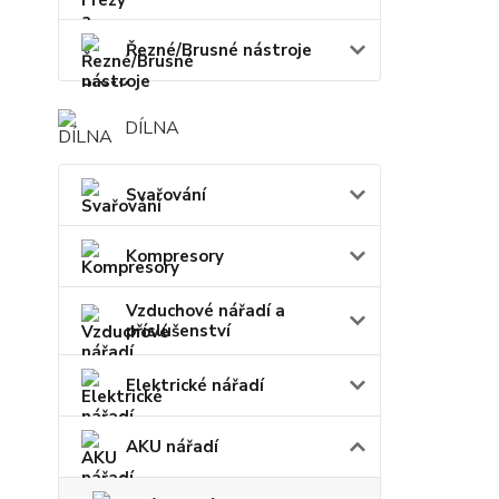
Řezné/Brusné nástroje
DÍLNA
Svařování
Kompresory
Vzduchové nářadí a
příslušenství
Elektrické nářadí
AKU nářadí