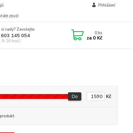
jů
Přihlášení
Vrátit zboží
 si rady? Zavolejte.
0
ks
 603 145 054
za
0 Kč
, 9-16 hod.)
Do
Kč
produkt