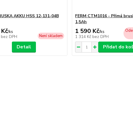
RUSKA AKKU HSS 12-131-04B
FERM CTM1016 - Přímá brusk
1,5Ah
 Kč
1 590 Kč
Odes
/
ks
/
ks
Není skladem
č
bez DPH
1 314 Kč
bez DPH
Detail
Přidat do ko