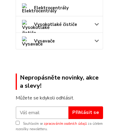
Elektrocentrály
Vysokotlaké čističe
Vysavače
Nepropásněte novinky, akce
a slevy!
Můžete se kdykoli odhlásit.
Přihlásit se
Souhlasím se
zpracováním osobních údajů
za účelem
rozesílky newsletteru.