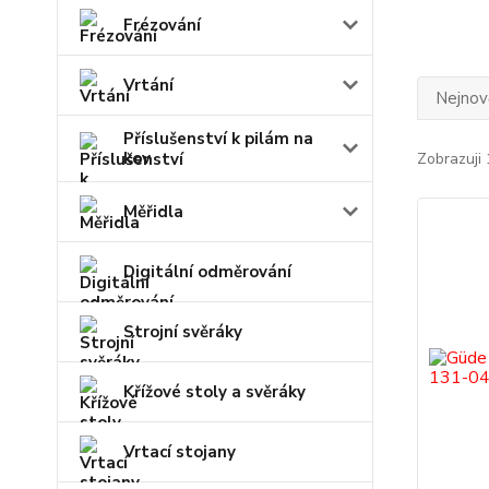
Frézování
Vrtání
Nejnově
Příslušenství k pilám na
kov
Zobrazuji 
Měřidla
Digitální odměrování
Strojní svěráky
Křížové stoly a svěráky
Vrtací stojany