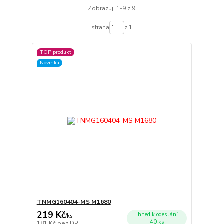
Zobrazuji 1-9 z 9
strana
z 1
TOP produkt
Novinka
TNMG160404-MS M1680
219 Kč
Ihned k odeslání
/
ks
40 ks
181 Kč
bez DPH