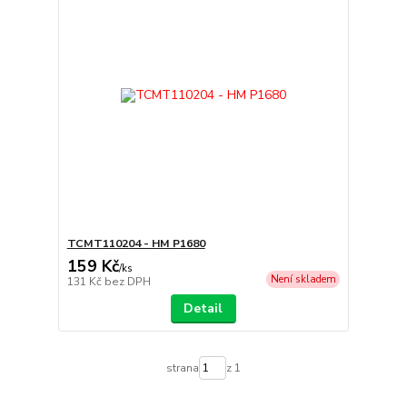
TCMT110204 - HM P1680
159 Kč
/
ks
Není skladem
131 Kč
bez DPH
Detail
strana
z 1