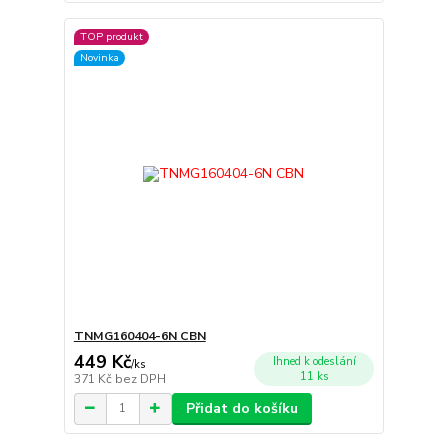
TOP produkt
Novinka
TNMG160404-6N CBN
449 Kč
Ihned k odeslání
/
ks
11 ks
371 Kč
bez DPH
Přidat do košíku