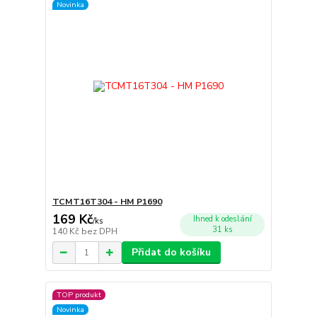
Novinka
TCMT16T304 - HM P1690
169 Kč
Ihned k odeslání
/
ks
31 ks
140 Kč
bez DPH
Přidat do košíku
TOP produkt
Novinka