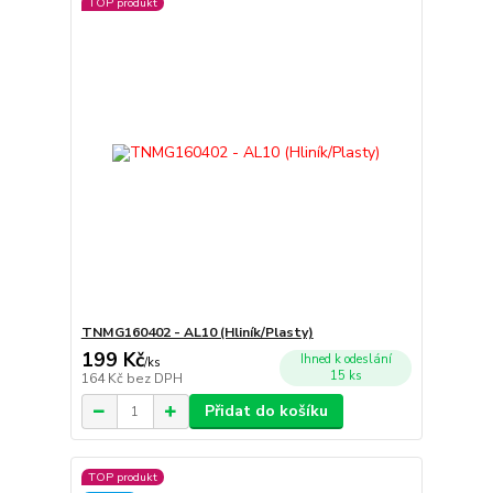
TOP produkt
TNMG160402 - AL10 (Hliník/Plasty)
199 Kč
Ihned k odeslání
/
ks
15 ks
164 Kč
bez DPH
Přidat do košíku
TOP produkt