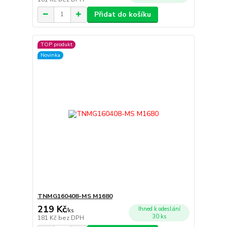
Přidat do košíku
TOP produkt
Novinka
TNMG160408-MS M1680
219 Kč
Ihned k odeslání
/
ks
30 ks
181 Kč
bez DPH