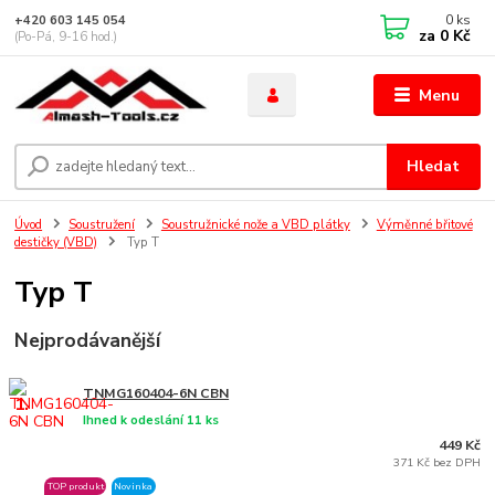
0
ks
+420 603 145 054
za
0 Kč
(Po-Pá, 9-16 hod.)
Menu
Hledat
Úvod
Soustružení
Soustružnické nože a VBD plátky
Výměnné břitové
destičky (VBD)
Typ T
Typ T
Nejprodávanější
TNMG160404-6N CBN
1.
Ihned k odeslání 11 ks
449 Kč
371 Kč bez DPH
TOP produkt
Novinka