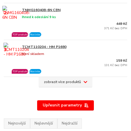
TNMG160408-6N CBN
2.
Ihned k odeslání 9 ks
449 Kč
371 Kč bez DPH
TOP produkt
Novinka
TCMT110204 - HM P1680
3.
Není skladem
159 Kč
131 Kč bez DPH
TOP produkt
Novinka
zobrazit více produktů
Upřesnit parametry
Nejnovější
Nejlevnější
Nejdražší