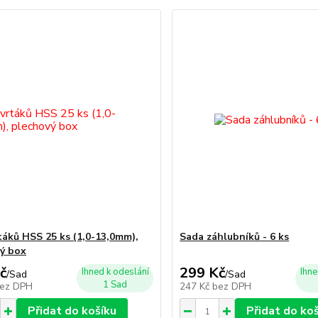
táků HSS 25 ks (1,0-13,0mm),
Sada záhlubníků - 6 ks
ý box
č
299 Kč
Ihned k odeslání
Ihne
/
Sad
/
Sad
1 Sad
ez DPH
247 Kč
bez DPH
Přidat do košíku
Přidat do ko