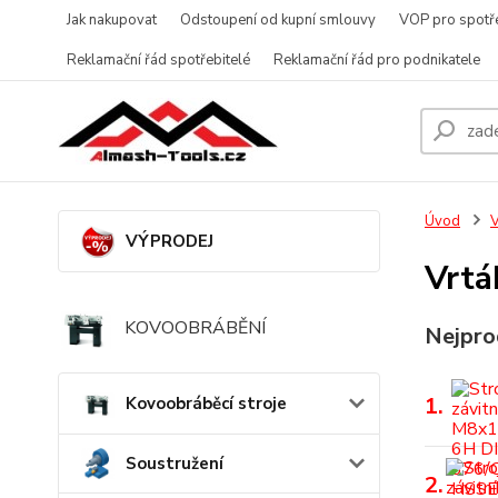
Jak nakupovat
Odstoupení od kupní smlouvy
VOP pro spotře
Reklamační řád spotřebitelé
Reklamační řád pro podnikatele
Úvod
V
VÝPRODEJ
Vrtá
KOVOOBRÁBĚNÍ
Nejpro
1.
Kovoobráběcí stroje
Soustružení
2.