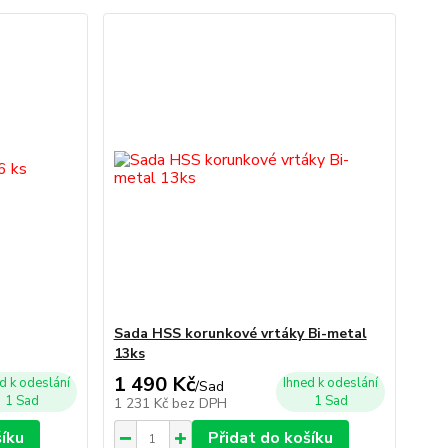
Sada HSS korunkové vrtáky Bi-metal
13ks
1 490 Kč
d k odeslání
Ihned k odeslání
/
Sad
1 Sad
1 Sad
1 231 Kč
bez DPH
šíku
Přidat do košíku