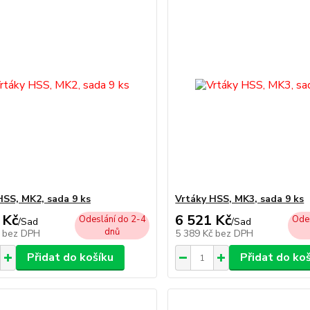
HSS, MK2, sada 9 ks
Vrtáky HSS, MK3, sada 9 ks
 Kč
6 521 Kč
Odeslání do 2-4
Odes
/
Sad
/
Sad
dnů
č
bez DPH
5 389 Kč
bez DPH
Přidat do košíku
Přidat do ko