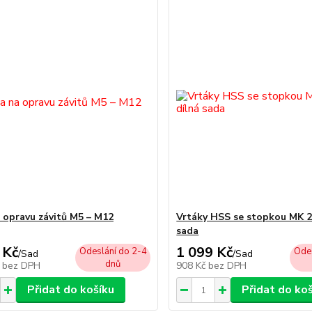
 opravu závitů M5 – M12
Vrtáky HSS se stopkou MK 2,
sada
 Kč
1 099 Kč
Odeslání do 2-4
Odes
/
Sad
/
Sad
dnů
č
bez DPH
908 Kč
bez DPH
Přidat do košíku
Přidat do ko