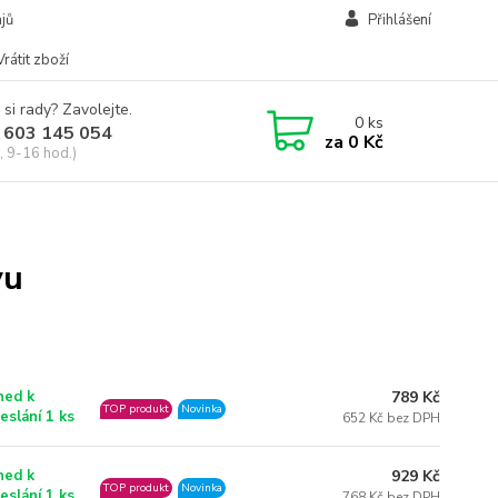
jů
Přihlášení
Vrátit zboží
 si rady? Zavolejte.
0
ks
 603 145 054
za
0 Kč
, 9-16 hod.)
vu
789 Kč
ned k
TOP produkt
Novinka
eslání 1 ks
652 Kč bez DPH
929 Kč
ned k
TOP produkt
Novinka
eslání 1 ks
768 Kč bez DPH