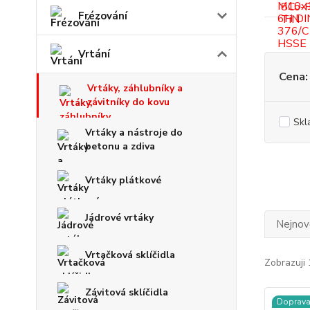
Frézování
Vrtání
Cena:
Vrtáky, záhlubníky a
závitníky do kovu
Skl
Vrtáky a nástroje do
betonu a zdiva
Vrtáky plátkové
Jádrové vrtáky
Nejnově
Vrtačková sklíčidla
Zobrazuji 
Závitová sklíčidla
Doprav