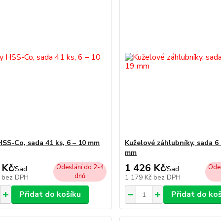
HSS-Co, sada 41 ks, 6 – 10 mm
Kuželové záhlubníky, sada 6 
mm
 Kč
1 426 Kč
Odeslání do 2-4
Odes
/
Sad
/
Sad
dnů
č
bez DPH
1 179 Kč
bez DPH
Přidat do košíku
Přidat do ko