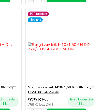
TOP produkt
Novinka
 DIN 376/C
Strojní závitník M10x1,50 6H DIN 376/C
HSSE 8Co-PM-TiN
929 Kč
d k odeslání
Ihned k odeslání
/
ks
1 ks
1 ks
768 Kč
bez DPH