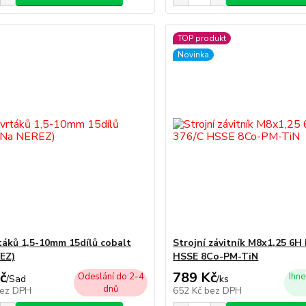
TOP produkt
Novinka
táků 1,5-10mm 15dílů cobalt
Strojní závitník M8x1,25 6H
EZ)
HSSE 8Co-PM-TiN
č
789 Kč
Odeslání do 2-4
Ihne
/
Sad
/
ks
dnů
ez DPH
652 Kč
bez DPH