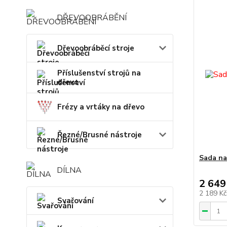
DŘEVOOBRÁBĚNÍ
Dřevoobráběcí stroje
Příslušenství strojů na
dřevo
Frézy a vrtáky na dřevo
Řezné/Brusné nástroje
Sada na
DÍLNA
2 649
2 189 K
Svařování