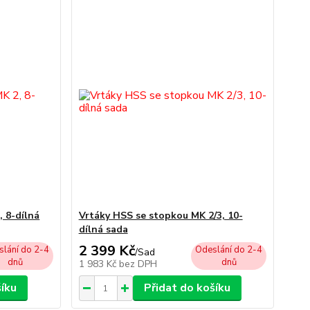
 8-dílná
Vrtáky HSS se stopkou MK 2/3, 10-
dílná sada
2 399 Kč
lání do 2-4
Odeslání do 2-4
/
Sad
dnů
dnů
1 983 Kč
bez DPH
šíku
Přidat do košíku