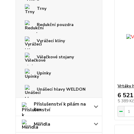
Trny
Redukční pouzdra
Vyrážecí klíny
Válečkové stojany
Upínky
Vrtáky 
Unášecí hlavy WELDON
6 521
5 389 K
Příslušenství k pilám na
kov
Měřidla