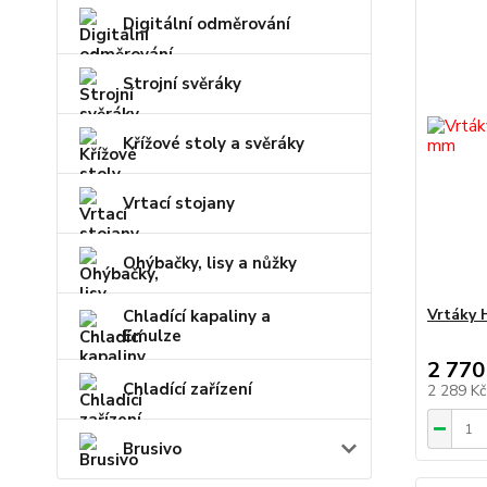
Digitální odměrování
Strojní svěráky
Křížové stoly a svěráky
Vrtací stojany
Ohýbačky, lisy a nůžky
Vrtáky 
Chladící kapaliny a
Emulze
2 770
Chladící zařízení
2 289 K
Brusivo