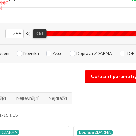
Kč
Od
adem
Novinka
Akce
Doprava ZDARMA
TOP 
Upřesnit parametr
jší
Nejlevnější
Nejdražší
1-15 z 15
a ZDARMA
Doprava ZDARMA