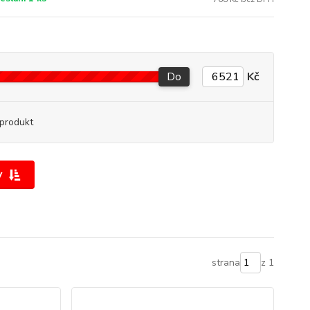
Do
Kč
produkt
y
strana
z 1