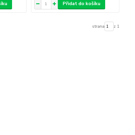
šíku
Přidat do košíku
strana
z 1