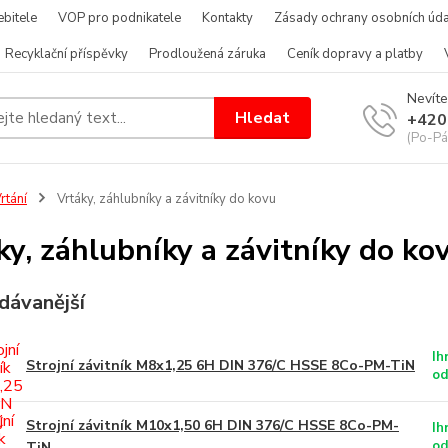
bitele
VOP pro podnikatele
Kontakty
Zásady ochrany osobních úda
Recyklační příspěvky
Prodloužená záruka
Ceník dopravy a platby
Nevíte
Hledat
+420
(Po-Pá
rtání
Vrtáky, záhlubníky a závitníky do kovu
ky, záhlubníky a závitníky do ko
dávanější
Ih
Strojní závitník M8x1,25 6H DIN 376/C HSSE 8Co-PM-TiN
od
Strojní závitník M10x1,50 6H DIN 376/C HSSE 8Co-PM-
Ih
od
TiN