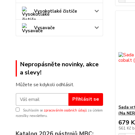
Vysokotlaké čističe
Vysavače
Nepropásněte novinky, akce
a slevy!
Můžete se kdykoli odhlásit.
Přihlásit se
Sada vr
Souhlasím se
zpracováním osobních údajů
za účelem
(Na NER
rozesílky newsletteru.
679 K
561 Kč
b
Katalog 2026 nástrojů MBC: