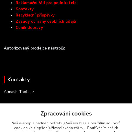
Reklamační řád pro podnikatele
Kontakty
Recyklační příspěvky
Zásady ochrany osobních údajů
Ceník dopravy
Autorizovaný prodejce nástrojů:
Kontakty
Almash-Tools.cz
Aleš Kolář
+420 603 145 054
Zpracování cookies
(Po-Pá, 9-16 hod.)
Náš e-shop a partneři potřebují Váš souhlas s použitím souborů
cookies ke zlepšení uživatelského zážitku. Používáním našich
info@almash-tools.cz