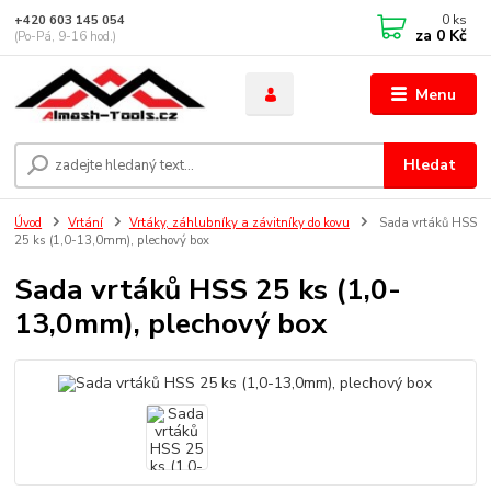
0
ks
+420 603 145 054
za
0 Kč
(Po-Pá, 9-16 hod.)
Menu
Hledat
Úvod
Vrtání
Vrtáky, záhlubníky a závitníky do kovu
Sada vrtáků HSS
25 ks (1,0-13,0mm), plechový box
Sada vrtáků HSS 25 ks (1,0-
13,0mm), plechový box