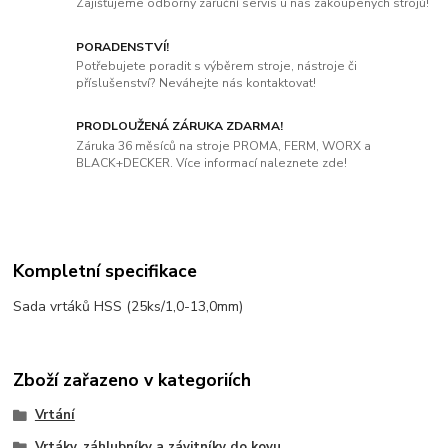
Zajišťujeme odborný záruční servis u nás zakoupených strojů!
PORADENSTVÍ!
Potřebujete poradit s výběrem stroje, nástroje či
příslušenství? Neváhejte nás kontaktovat!
PRODLOUŽENÁ ZÁRUKA ZDARMA!
Záruka 36 měsíců na stroje PROMA, FERM, WORX a
BLACK+DECKER. Více informací naleznete zde!
Kompletní specifikace
Sada vrtáků HSS (25ks/1,0-13,0mm)
Zboží zařazeno v kategoriích
Vrtání
Vrtáky, záhlubníky a závitníky do kovu