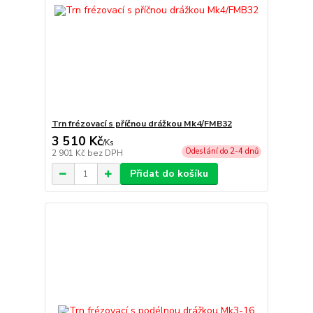
Trn frézovací s příčnou drážkou Mk4/FMB32
3 510 Kč
/
Ks
Odeslání do 2-4 dnů
2 901 Kč
bez DPH
Přidat do košíku