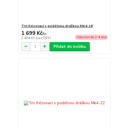
Trn frézovací s podélnou drážkou Mk4-16
1 699 Kč
/
ks
Odeslání do 2-4 dnů
1 404 Kč
bez DPH
Přidat do košíku