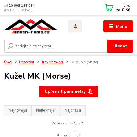
0
ks
+420 603 145 054
za
0 Kč
(Po-Pá, 9-16 hod.)
Menu
Hledat
Úvod
Frézování
Trny frézovací
Kužel MK (Morse)
Kužel MK (Morse)
Upřesnit parametry
Nejnovější
Nejlevnější
Nejdražší
Zobrazuji 1-21 z 21
strana
z 1