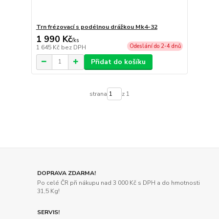
Trn frézovací s podélnou drážkou Mk4-32
1 990 Kč
/
ks
Odeslání do 2-4 dnů
1 645 Kč
bez DPH
Přidat do košíku
strana
z 1
DOPRAVA ZDARMA!
Po celé ČR při nákupu nad 3 000 Kč s DPH a do hmotnosti
31,5 Kg!
SERVIS!