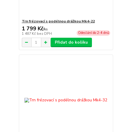
Trn frézovací s podélnou drážkou Mk4-22
1 799 Kč
/
ks
Odeslání do 2-4 dnů
1 487 Kč
bez DPH
Přidat do košíku