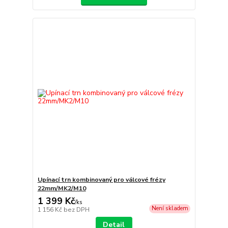
Upínací trn kombinovaný pro válcové frézy
22mm/MK2/M10
1 399 Kč
/
ks
Není skladem
1 156 Kč
bez DPH
Detail