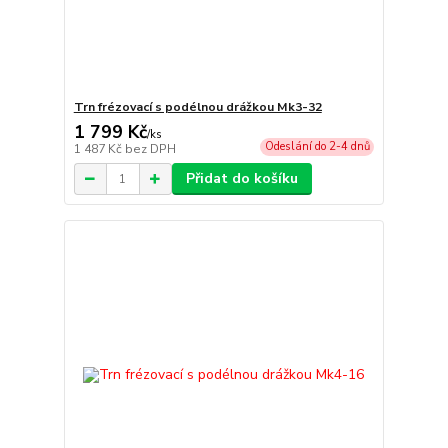
Trn frézovací s podélnou drážkou Mk3-32
1 799 Kč
/
ks
Odeslání do 2-4 dnů
1 487 Kč
bez DPH
Přidat do košíku