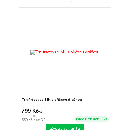
Trn frézovací MK s příčnou drážkou
cena od
799 Kč
/
ks
cena od
Ihned k odeslání 7 ks
660 Kč
bez DPH
Zvolit variantu