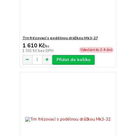
Trn frézovací s podélnou drážkou Mk3-27
1 610 Kč
/
ks
Odeslání do 2-4 dnů
1 331 Kč
bez DPH
Přidat do košíku