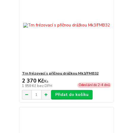
Trn frézovací s příčnou drážkou Mk3/FMB32
2 370 Kč
/
Ks
Odeslání do 2-4 dnů
1 959 Kč
bez DPH
Přidat do košíku