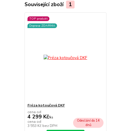
Související zboží
1
TOP produkt
Doprava ZDARMA
Fréza kotoučová DKF
cena od
4 299 Kč
/
ks
Odeslání do 14
cena od
dnů
3 553 Kč
bez DPH