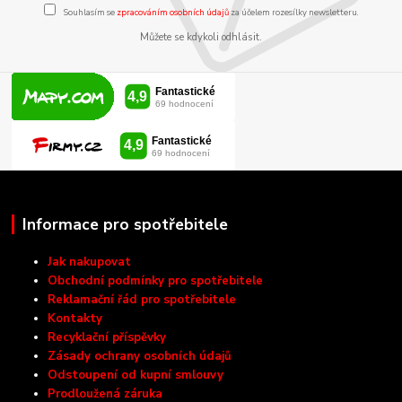
Souhlasím se
zpracováním osobních údajů
za účelem rozesílky newsletteru.
Můžete se kdykoli odhlásit.
Informace pro spotřebitele
Jak nakupovat
Obchodní podmínky pro spotřebitele
Reklamační řád pro spotřebitele
Kontakty
Recyklační příspěvky
Zásady ochrany osobních údajů
Odstoupení od kupní smlouvy
Prodloužená záruka