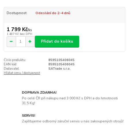
Dostupnost
Odeslání do 2-4 dnů
1 799 Kč
/
ks
1 487 Kč
bez DPH
Přidat do košíku
Číslo produktu:
8595105406045
EAN kód:
8595105406045
Dodavatel:
SATrade s.r.o.
Hlídat cenu / dostupnost
DOPRAVA ZDARMA!
Po celé ČR při nákupu nad 3 000 Kč s DPH a do hmotnosti
31,5 Kg!
SERVIS!
Zajišťujeme odborný záruční servis u nás zakoupených strojů!