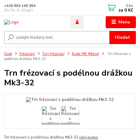
0
ks
+420 603 145 054
za
0 Kč
(Po-Pá, 9-16 hod.)
Menu
Hledat
Úvod
Frézování
Trny frézovací
Kužel MK (Morse)
Trn frézovací s
podélnou drážkou Mk3-32
Trn frézovací s podélnou drážkou
Mk3-32
Trn frézovací s podélnou drážkou Mk3-32
celý popis