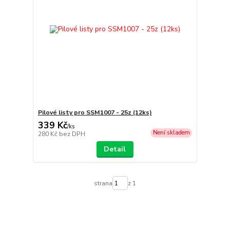
Pilové listy pro SSM1007 - 25z (12ks)
339 Kč
/
ks
Není skladem
280 Kč
bez DPH
Detail
strana
z 1