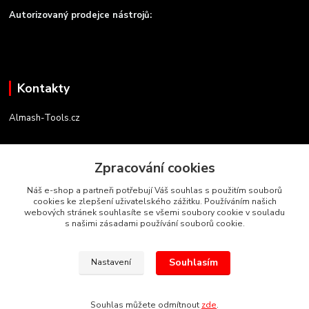
Autorizovaný prodejce nástrojů:
Kontakty
Almash-Tools.cz
Aleš Kolář
+420 603 145 054
Zpracování cookies
(Po-Pá, 9-16 hod.)
Náš e-shop a partneři potřebují Váš souhlas s použitím souborů
cookies ke zlepšení uživatelského zážitku. Používáním našich
info@almash-tools.cz
webových stránek souhlasíte se všemi soubory cookie v souladu
s našimi zásadami používání souborů cookie.
Souhlasím
Nastavení
Autorská práva Almash-Tools.cz
Souhlas můžete odmítnout
zde
.