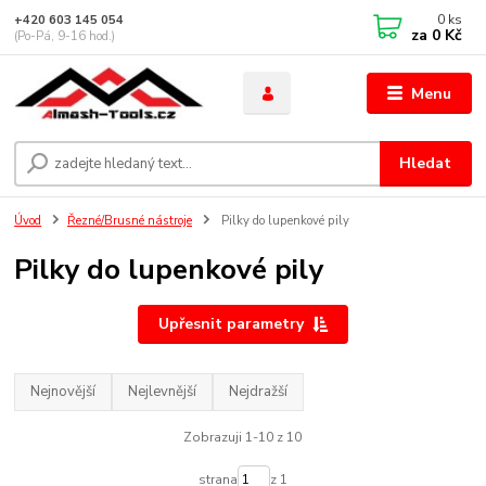
0
ks
+420 603 145 054
za
0 Kč
(Po-Pá, 9-16 hod.)
Menu
Hledat
Úvod
Řezné/Brusné nástroje
Pilky do lupenkové pily
Pilky do lupenkové pily
Upřesnit parametry
Nejnovější
Nejlevnější
Nejdražší
Zobrazuji 1-10 z 10
strana
z 1