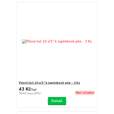
Pilový list 10 z/1" k lupénkové pile - 3 Ks
43 Kč
/
Sad
Není skladem
36 Kč
bez DPH
Detail