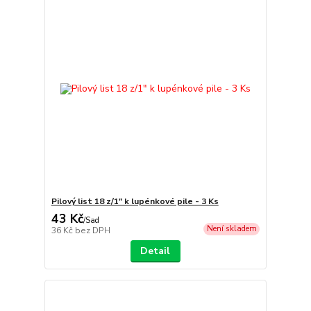
Pilový list 18 z/1" k lupénkové pile - 3 Ks
43 Kč
/
Sad
Není skladem
36 Kč
bez DPH
Detail