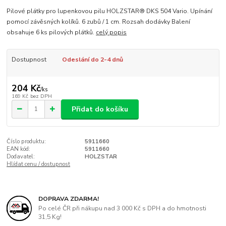
Pilové plátky pro lupenkovou pilu HOLZSTAR® DKS 504 Vario. Upínání
pomocí závěsných kolíků. 6 zubů / 1 cm. Rozsah dodávky Balení
obsahuje 6 ks pilových plátků.
celý popis
Dostupnost
Odeslání do 2-4 dnů
204 Kč
/
ks
169 Kč
bez DPH
Přidat do košíku
Číslo produktu:
5911660
EAN kód:
5911660
Dodavatel:
HOLZSTAR
Hlídat cenu / dostupnost
DOPRAVA ZDARMA!
Po celé ČR při nákupu nad 3 000 Kč s DPH a do hmotnosti
31,5 Kg!