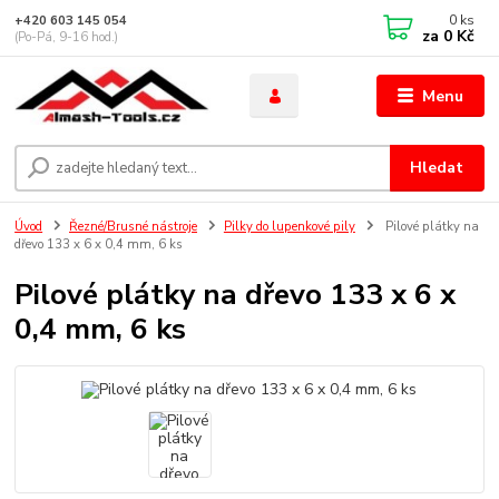
0
ks
+420 603 145 054
za
0 Kč
(Po-Pá, 9-16 hod.)
Menu
Hledat
Úvod
Řezné/Brusné nástroje
Pilky do lupenkové pily
Pilové plátky na
dřevo 133 x 6 x 0,4 mm, 6 ks
Pilové plátky na dřevo 133 x 6 x
0,4 mm, 6 ks