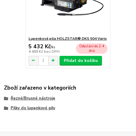
Lupenková pila HOLZSTAR® DKS 504 Vario
5 432 Kč
Odeslání do 2-4
/
ks
dnů
4 489 Kč
bez DPH
Přidat do košíku
Zboží zařazeno v kategoriích
Řezné/Brusné nástroje
Pilky do lupenkové pily