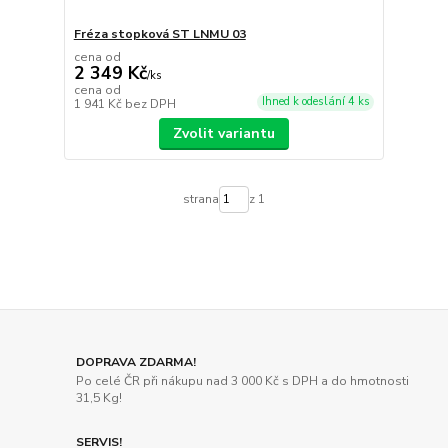
Fréza stopková ST LNMU 03
cena od
2 349 Kč
/
ks
cena od
Ihned k odeslání 4 ks
1 941 Kč
bez DPH
Zvolit variantu
strana
z 1
DOPRAVA ZDARMA!
Po celé ČR při nákupu nad 3 000 Kč s DPH a do hmotnosti
31,5 Kg!
SERVIS!