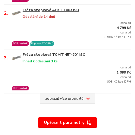
Fréza stopková APKT 1003 ISO
2.
Odeslání do 14 dnů
cena od
4 799 Kč
cena od
3 966 Kč bez DPH
TOP produkt
Doprava ZDARMA
Fréza stopková TCMT 45°-60° ISO
3.
Ihned k odeslání 3 ks
cena od
1 099 Kč
cena od
908 Kč bez DPH
TOP produkt
zobrazit více produktů
Upřesnit parametry