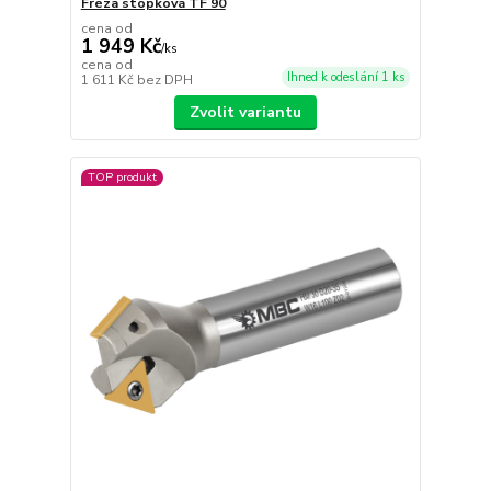
Fréza stopková TF 90
cena od
1 949 Kč
/
ks
cena od
Ihned k odeslání 1 ks
1 611 Kč
bez DPH
Zvolit variantu
TOP produkt