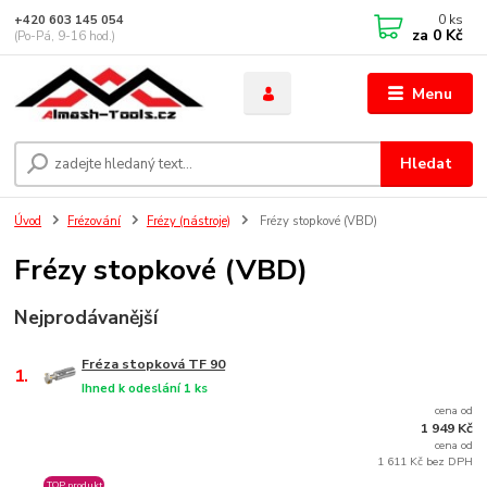
0
ks
+420 603 145 054
za
0 Kč
(Po-Pá, 9-16 hod.)
Menu
Hledat
Úvod
Frézování
Frézy (nástroje)
Frézy stopkové (VBD)
Frézy stopkové (VBD)
Nejprodávanější
Fréza stopková TF 90
1.
Ihned k odeslání 1 ks
cena od
1 949 Kč
cena od
1 611 Kč bez DPH
TOP produkt