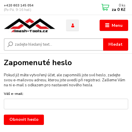
0
ks
+420 603 145 054
za
0 Kč
(Po-Pá, 9-16 hod.)
Menu
Hledat
Zapomenuté heslo
Pokud již máte vytvořený účet, ale zapomněli jste své heslo, zadejte
svou e-mailovou adresu, kterou jste uvedli při registraci. Zašleme Vám
na ni e-mail s odkazem pro nastavení nového hesla.
Váš e-mail:
Obnovit heslo