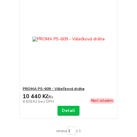
PROMA PS-609 - Válečková dráha
10 440 Kč
/
Ks
Není skladem
8 628 Kč
bez DPH
Detail
strana
z 1