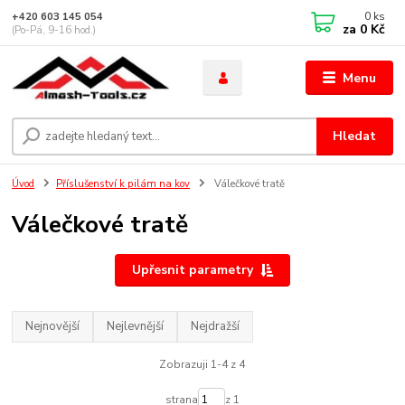
0
ks
+420 603 145 054
za
0 Kč
(Po-Pá, 9-16 hod.)
Menu
Hledat
Úvod
Příslušenství k pilám na kov
Válečkové tratě
Válečkové tratě
Upřesnit parametry
Nejnovější
Nejlevnější
Nejdražší
Zobrazuji 1-4 z 4
strana
z 1