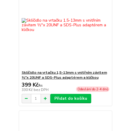
Sklíčidlo na vrtačku 1,5-13mm s vnitřním závitem
½″x 20UNF a SDS-Plus adaptérem a kličkou
399 Kč
/
ks
Odeslání do 2-4 dnů
330 Kč
bez DPH
Přidat do košíku