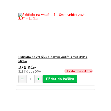
Sklíčidlo na vrtačku 1-10mm vnitřní závit 3/8" +
klička
379 Kč
/
ks
Odeslání do 2-4 dnů
313 Kč
bez DPH
Přidat do košíku