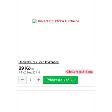
Univerzální klička k vrtačce
89 Kč
/
ks
Odeslání do 2-4 dnů
74 Kč
bez DPH
Přidat do košíku