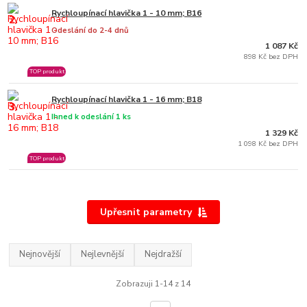
Rychloupínací hlavička 1 - 10 mm; B16
2.
Odeslání do 2-4 dnů
1 087 Kč
898 Kč bez DPH
TOP produkt
Rychloupínací hlavička 1 - 16 mm; B18
3.
Ihned k odeslání 1 ks
1 329 Kč
1 098 Kč bez DPH
TOP produkt
Upřesnit parametry
Nejnovější
Nejlevnější
Nejdražší
Zobrazuji 1-14 z 14