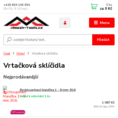
0
ks
+420 603 145 054
za
0 Kč
(Po-Pá, 9-16 hod.)
Menu
Hledat
Úvod
Vrtání
Vrtačková sklíčidla
Vrtačková sklíčidla
Nejprodávanější
Rychloupínací hlavička 1 - 8 mm; B16
1.
Ihned k odeslání 1 ks
1 087 Kč
898 Kč bez DPH
TOP produkt