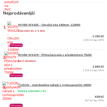
Nejprodávanější
WORX WX425 - Okružní pila 160mm, 1200W
1.
Odeslání do 2-4 dnů
2 290 Kč
1 893 Kč bez DPH
TOP produkt
WORX WX479 - Přímočará pila s předkmitem 750W
2.
Není skladem
2 690 Kč
2 223 Kč bez DPH
TOP produkt
TUSON - multifunkční nářadí s rychloupnutím 300W
3.
Ihned k odeslání 1 Ks
638 Kč
527 Kč bez DPH
TOP produkt