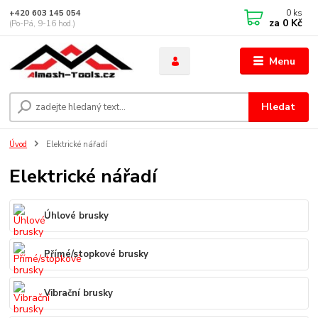
0
ks
+420 603 145 054
za
0 Kč
(Po-Pá, 9-16 hod.)
Menu
Hledat
Úvod
Elektrické nářadí
Elektrické nářadí
Úhlové brusky
Přímé/stopkové brusky
Vibrační brusky