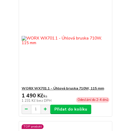
WORX WX701.1 - Úhlová bruska 710W, 115 mm
1 490 Kč
/
ks
Odeslání do 2-4 dnů
1 231 Kč
bez DPH
Přidat do košíku
TOP produkt