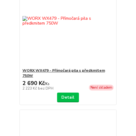
WORX WX479 - Přímočará pila s předkmitem
750W
2 690 Kč
/
Ks
Není skladem
2 223 Kč
bez DPH
Detail