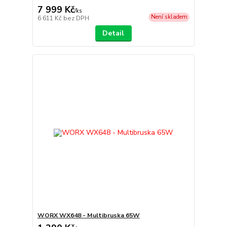
7 999 Kč
/
ks
Není skladem
6 611 Kč
bez DPH
Detail
WORX WX648 - Multibruska 65W