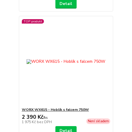
Detail
TOP produkt
WORX WX615 - Hoblík s falcem 750W
2 390 Kč
/
ks
Není skladem
1 975 Kč
bez DPH
Detail