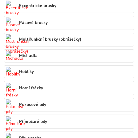
Excentrické brusky
Pásové brusky
Multifunkční brusky (obrážečky)
Míchadla
Hoblíky
Horní frézky
Pokosové pily
Přímočaré pily