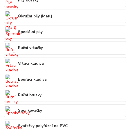
Pily ocasky
Okružní pily (Mafl)
Speciální pily
Ruční vrtačky
Vrtací kladiva
Bourací kladiva
Ruční brusky
Sponkovačky
Svářečky polyfúzní na PVC