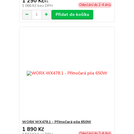
1 290 Kč
/
ks
Odeslání do 2-4 dnů
1 066 Kč
bez DPH
Přidat do košíku
WORX WX478.1 - Přímočará pila 650W
1 890 Kč
Odeslání do 2-4 dnů