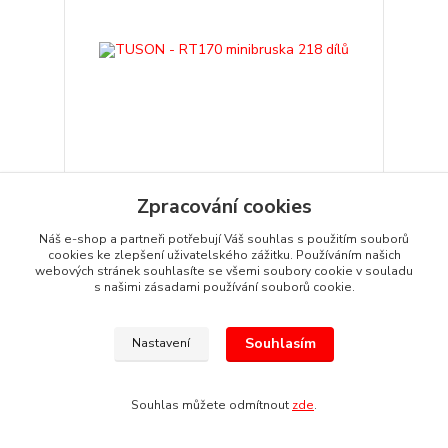
Zpracování cookies
TUSON - RT170 minibruska 218 dílů
999 Kč
Náš e-shop a partneři potřebují Váš souhlas s použitím souborů
/
ks
Odeslání do 2-4 dnů
826 Kč
bez DPH
cookies ke zlepšení uživatelského zážitku. Používáním našich
webových stránek souhlasíte se všemi soubory cookie v souladu
Přidat do košíku
s našimi zásadami používání souborů cookie.
Souhlasím
Nastavení
TOP produkt
Souhlas můžete odmítnout
zde
.