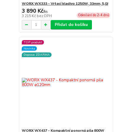
WORX WX333 - Vrtací kladivo 1250W, 33mm, 5,0J
3 890 Kč
/
ks
Odeslání do 2-4 dnů
3 215 Kč
bez DPH
Přidat do košíku
TOP produkt
Novinka
Doprava ZDARMA
WORX WX437 - Kompaktní ponorná pila 800W