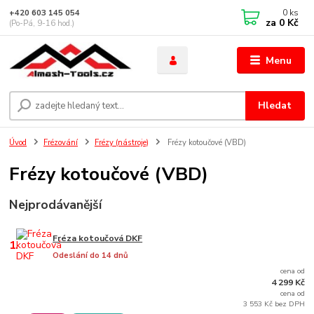
0
ks
+420 603 145 054
za
0 Kč
(Po-Pá, 9-16 hod.)
Menu
Hledat
Úvod
Frézování
Frézy (nástroje)
Frézy kotoučové (VBD)
Frézy kotoučové (VBD)
Nejprodávanější
Fréza kotoučová DKF
1.
Odeslání do 14 dnů
cena od
4 299 Kč
cena od
3 553 Kč bez DPH