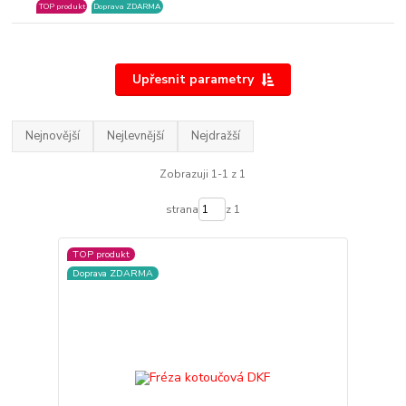
TOP produkt
Doprava ZDARMA
Upřesnit parametry
Nejnovější
Nejlevnější
Nejdražší
Zobrazuji 1-1 z 1
strana
z 1
TOP produkt
Doprava ZDARMA