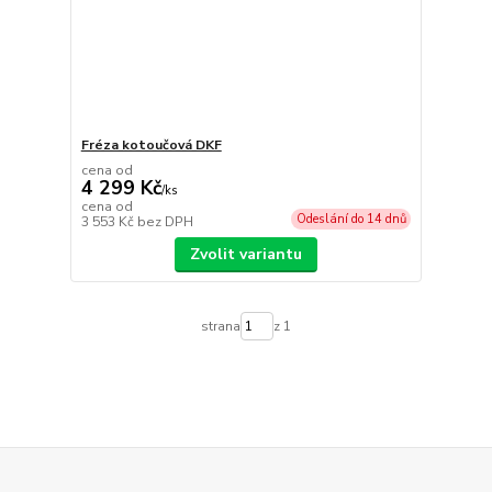
Fréza kotoučová DKF
cena od
4 299 Kč
/
ks
cena od
Odeslání do 14 dnů
3 553 Kč
bez DPH
Zvolit variantu
strana
z 1