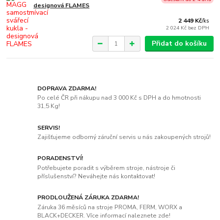
designová FLAMES
2 449 Kč
/
ks
2 024 Kč
bez DPH
Přidat do košíku
DOPRAVA ZDARMA!
Po celé ČR při nákupu nad 3 000 Kč s DPH a do hmotnosti
31,5 Kg!
SERVIS!
Zajišťujeme odborný záruční servis u nás zakoupených strojů!
PORADENSTVÍ!
Potřebujete poradit s výběrem stroje, nástroje či
příslušenství? Neváhejte nás kontaktovat!
PRODLOUŽENÁ ZÁRUKA ZDARMA!
Záruka 36 měsíců na stroje PROMA, FERM, WORX a
BLACK+DECKER. Více informací naleznete zde!