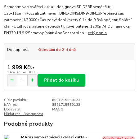
Samostmívací svářecí kukla - designová SPIDERRozměr filtru
125x115mmRozsah zatmavení DIN5-DIN9/DIN9-DIN13Přepínací čas
zatmavení 1/30000sČas zesvětlení kazety 0.1s do 0.8sNapájení: Solární
články, Lithiová baterieKapacita lithiové baterie: 1200mAhOchrana oka
EN379 1/1/1/2Samovypínání: AnoSenzor slab...
celý popis
Dostupnost
Odeslání do 2-4 dnů
1 999 Kč
/
ks
1 652 Kč
bez DPH
Přidat do košíku
Číslo produktu:
8591715550123
EAN kód:
8591715550123
Dodavatel:
MAGG
Hlídat cenu / dostupnost
Podobné produkty
MAGG samostmívací svářecí kukla -
Odeslání do 2-4 dnů