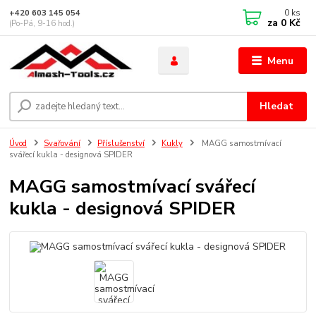
0
ks
+420 603 145 054
za
0 Kč
(Po-Pá, 9-16 hod.)
Menu
Hledat
Úvod
Svařování
Příslušenství
Kukly
MAGG samostmívací
svářecí kukla - designová SPIDER
MAGG samostmívací svářecí
kukla - designová SPIDER