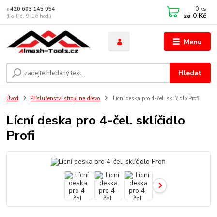
0
ks
+420 603 145 054
za
0 Kč
(Po-Pá, 9-16 hod.)
Menu
Hledat
Úvod
Příslušenství strojů na dřevo
Lícní deska pro 4-čel. sklíčidlo Profi
Lícní deska pro 4-čel. sklíčidlo
Profi