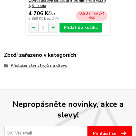
Čtyřčelisťové sklíčidlo ø 95 mm Profi M33 ×
3,5 - sada
4 706 Kč
Odeslání do 2-4
/
ks
dnů
3 889 Kč
bez DPH
Přidat do košíku
Zboží zařazeno v kategoriích
Příslušenství strojů na dřevo
Nepropásněte novinky, akce a
slevy!
Přihlásit se