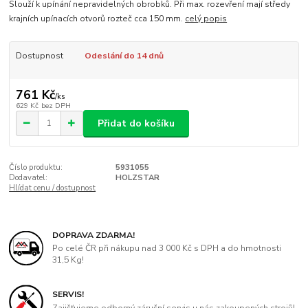
Slouží k upínání nepravidelných obrobků. Při max. rozevření mají středy
krajních upínacích otvorů rozteč cca 150 mm.
celý popis
Dostupnost
Odeslání do 14 dnů
761 Kč
/
ks
629 Kč
bez DPH
Přidat do košíku
Číslo produktu:
5931055
Dodavatel:
HOLZSTAR
Hlídat cenu / dostupnost
DOPRAVA ZDARMA!
Po celé ČR při nákupu nad 3 000 Kč s DPH a do hmotnosti
31,5 Kg!
SERVIS!
Zajišťujeme odborný záruční servis u nás zakoupených strojů!