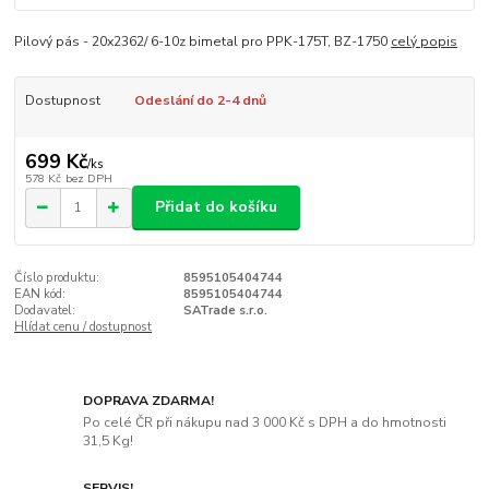
Pilový pás - 20x2362/ 6-10z bimetal pro PPK-175T, BZ-1750
celý popis
Dostupnost
Odeslání do 2-4 dnů
699 Kč
/
ks
578 Kč
bez DPH
Přidat do košíku
Číslo produktu:
8595105404744
EAN kód:
8595105404744
Dodavatel:
SATrade s.r.o.
Hlídat cenu / dostupnost
DOPRAVA ZDARMA!
Po celé ČR při nákupu nad 3 000 Kč s DPH a do hmotnosti
31,5 Kg!
SERVIS!