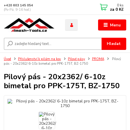
0
ks
+420 603 145 054
za
0 Kč
(Po-Pá, 9-16 hod.)
Menu
Hledat
Úvod
Příslušenství k pilám na kov
Pilové pásy
PROMA
Pilový
pás - 20x2362/ 6-10z bimetal pro PPK-175T, BZ-1750
Pilový pás - 20x2362/ 6-10z
bimetal pro PPK-175T, BZ-1750