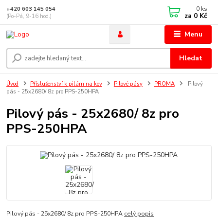
0
ks
+420 603 145 054
za
0 Kč
(Po-Pá, 9-16 hod.)
Menu
Hledat
Úvod
Příslušenství k pilám na kov
Pilové pásy
PROMA
Pilový
pás - 25x2680/ 8z pro PPS-250HPA
Pilový pás - 25x2680/ 8z pro
PPS-250HPA
Pilový pás - 25x2680/ 8z pro PPS-250HPA
celý popis