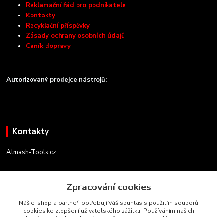
Reklamační řád pro podnikatele
Kontakty
Recyklační příspěvky
Zásady ochrany osobních údajů
Ceník dopravy
Autorizovaný prodejce nástrojů:
Kontakty
Almash-Tools.cz
Aleš Kolář
+420 603 145 054
Zpracování cookies
(Po-Pá, 9-16 hod.)
Náš e-shop a partneři potřebují Váš souhlas s použitím souborů
cookies ke zlepšení uživatelského zážitku. Používáním našich
info@almash-tools.cz