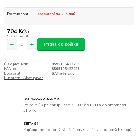
Dostupnost
Odeslání do 2-4 dnů
704 Kč
/
ks
582 Kč
bez DPH
Přidat do košíku
Číslo produktu:
8595105422298
EAN kód:
8595105422298
Dodavatel:
SATrade s.r.o.
Hlídat cenu / dostupnost
DOPRAVA ZDARMA!
Po celé ČR při nákupu nad 3 000 Kč s DPH a do hmotnosti
31,5 Kg!
SERVIS!
Zajišťujeme odborný záruční servis u nás zakoupených strojů!