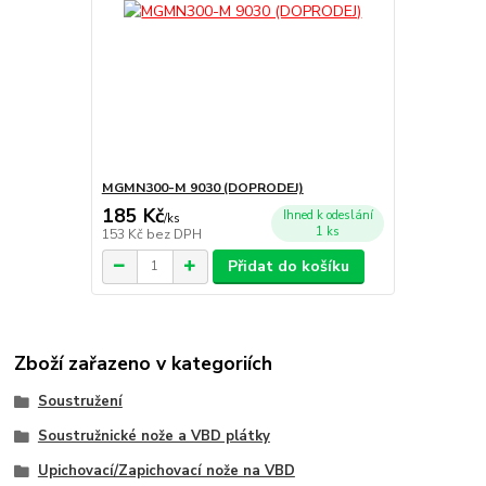
MGMN300-M 9030 (DOPRODEJ)
185 Kč
Ihned k odeslání
/
ks
1 ks
153 Kč
bez DPH
Přidat do košíku
Zboží zařazeno v kategoriích
Soustružení
Soustružnické nože a VBD plátky
Upichovací/Zapichovací nože na VBD