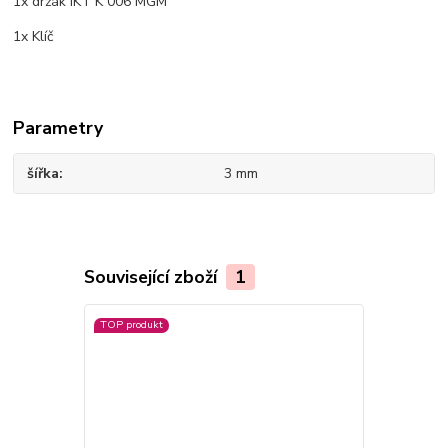
1x držák IKT K 006 MGM
1x Klíč
Parametry
šířka
3 mm
Související zboží
1
TOP produkt