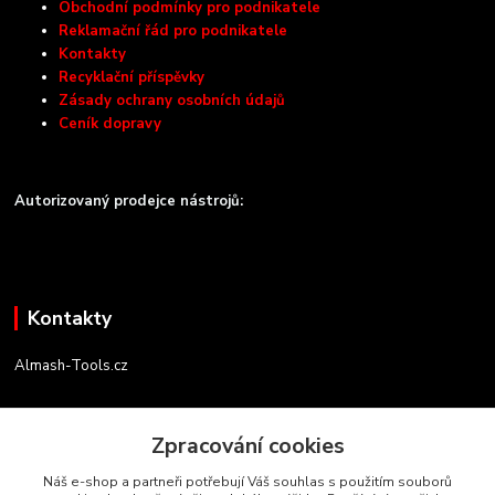
Obchodní podmínky pro podnikatele
Reklamační řád pro podnikatele
Kontakty
Recyklační příspěvky
Zásady ochrany osobních údajů
Ceník dopravy
Autorizovaný prodejce nástrojů:
Kontakty
Almash-Tools.cz
Aleš Kolář
+420 603 145 054
Zpracování cookies
(Po-Pá, 9-16 hod.)
Náš e-shop a partneři potřebují Váš souhlas s použitím souborů