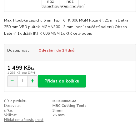
Max. hloubka zápichu 6mm Typ: IKT K 006 MGM Rozměr: 25 mm Délka:
250 mm VBD plátek: MGMN300 - 3 mm (není součástí balení) Obsah
balení: 1x držák IKT K 006 MGM 1x Klíč
celý popis
Dostupnost
Odeslání do 14 dnů
1 499 Kč
/
ks
1 239 Kč
bez DPH
Přidat do košíku
Číslo produktu:
IKTK006MGM
Dodavatel:
MBC Cutting Tools
šířka:
3 mm
Velikost:
25 mm
Hlídat cenu / dostupnost