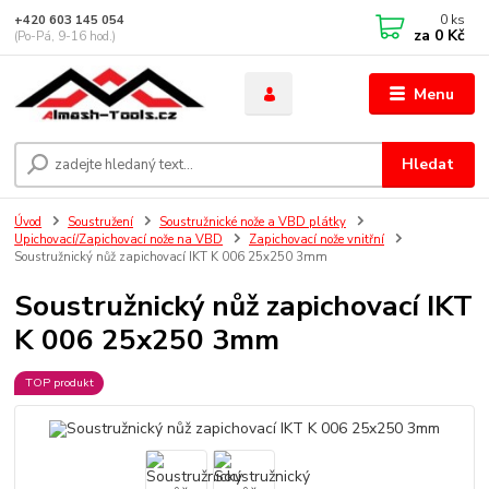
0
ks
+420 603 145 054
za
0 Kč
(Po-Pá, 9-16 hod.)
Menu
Hledat
Úvod
Soustružení
Soustružnické nože a VBD plátky
Upichovací/Zapichovací nože na VBD
Zapichovací nože vnitřní
Soustružnický nůž zapichovací IKT K 006 25x250 3mm
Soustružnický nůž zapichovací IKT
K 006 25x250 3mm
TOP produkt