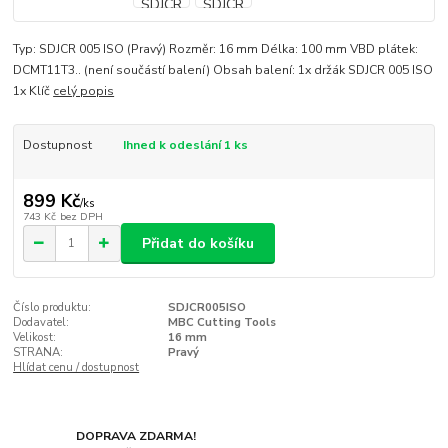
Typ: SDJCR 005 ISO (Pravý) Rozměr: 16 mm Délka: 100 mm VBD plátek:
DCMT11T3.. (není součástí balení) Obsah balení: 1x držák SDJCR 005 ISO
1x Klíč
celý popis
Dostupnost
Ihned k odeslání 1 ks
899 Kč
/
ks
743 Kč
bez DPH
Přidat do košíku
Číslo produktu:
SDJCR005ISO
Dodavatel:
MBC Cutting Tools
Velikost:
16 mm
STRANA:
Pravý
Hlídat cenu / dostupnost
DOPRAVA ZDARMA!