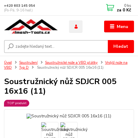
0
ks
+420 603 145 054
za
0 Kč
(Po-Pá, 9-16 hod.)
Menu
Hledat
Úvod
Soustružení
Soustružnické nože a VBD plátky
Vnější nože na
VBD
Typ D
Soustružnický nůž SDJCR 005 16x16 (11)
Soustružnický nůž SDJCR 005
16x16 (11)
TOP produkt