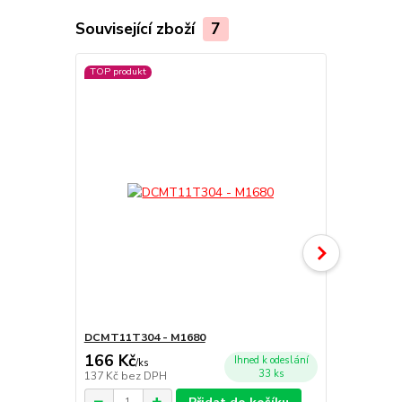
Související zboží
7
TOP produkt
TOP produkt
DCMT11T304 - M1680
DCMT11T30
166 Kč
166 Kč
Ihned k odeslání
/
ks
/
ks
33 ks
137 Kč
bez DPH
137 Kč
bez 