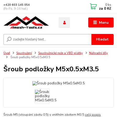
0
ks
+420 603 145 054
za
0 Kč
(Po-Pá, 9-16 hod.)
Menu
Hledat
Úvod
Soustružení
Soustružnické nože a VBD plátky
Náhradní díly
Šroub podložky M5x0.5xM3.5
Šroub podložky M5x0.5xM3.5
Šroub M5 (stoupání závitu 0.5) s vnitřním závitem M3.5
celý popis