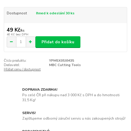
Dostupnost
Ihned k odeslání 30 ks
49 Kč
/
ks
40 Kč
bez DPH
Přidat do košíku
Číslo produktu:
YPM5X05XM35
Dodavatel:
MBC Cutting Tools
Hlídat cenu / dostupnost
DOPRAVA ZDARMA!
Po celé ČR při nákupu nad 3 000 Kč s DPH a do hmotnosti
31,5 Kg!
SERVIS!
Zajišťujeme odborný záruční servis u nás zakoupených strojů!