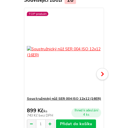
TOP produkt
TOP produkt
Soustružnický nůž SER 004 ISO 12x12 (16ER)
Soustružnic
899 Kč
999 Kč
Ihned k odeslání
/
ks
/
Ks
4 ks
743 Kč
bez DPH
826 Kč
bez 
Přidat do košíku