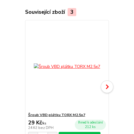
Související zboží
3
TOP produkt
Šroub VBD plátku TORX M2.5x7
VBMT110304
29 Kč
169 Kč
Ihned k odeslání
/
ks
/
ks
212 ks
24 Kč
bez DPH
140 Kč
bez 