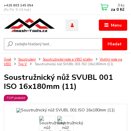
0
ks
+420 603 145 054
za
0 Kč
(Po-Pá, 9-16 hod.)
Menu
Hledat
Úvod
Soustružení
Soustružnické nože a VBD plátky
Vnitřní nože na
VBD
Typ V
Soustružnický nůž SVUBL 001 ISO 16x180mm (11)
Soustružnický nůž SVUBL 001
ISO 16x180mm (11)
TOP produkt