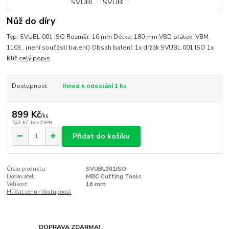
Nůž do díry
Typ: SVUBL 001 ISO Rozměr: 16 mm Délka: 180 mm VBD plátek: VBM.
1103.. (není součástí balení) Obsah balení: 1x držák SVUBL 001 ISO 1x
Klíč
celý popis
Dostupnost
Ihned k odeslání 1 ks
899 Kč
/
ks
743 Kč
bez DPH
Přidat do košíku
Číslo produktu:
SVUBL001ISO
Dodavatel:
MBC Cutting Tools
Velikost:
16 mm
Hlídat cenu / dostupnost
DOPRAVA ZDARMA!