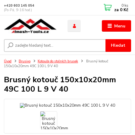
0
ks
+420 603 145 054
za
0 Kč
(Po-Pá, 9-16 hod.)
Menu
Hledat
Úvod
Brusivo
Kotouče do stolních brusek
Brusný kotouč
150x10x20mm 49C 100 L 9 V 40
Brusný kotouč 150x10x20mm
49C 100 L 9 V 40