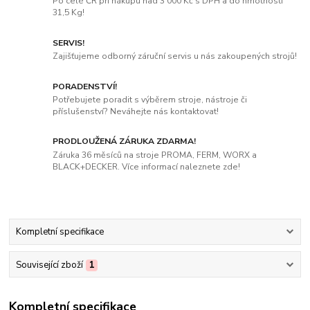
Po celé ČR při nákupu nad 3 000 Kč s DPH a do hmotnosti
31,5 Kg!
SERVIS!
Zajišťujeme odborný záruční servis u nás zakoupených strojů!
PORADENSTVÍ!
Potřebujete poradit s výběrem stroje, nástroje či
příslušenství? Neváhejte nás kontaktovat!
PRODLOUŽENÁ ZÁRUKA ZDARMA!
Záruka 36 měsíců na stroje PROMA, FERM, WORX a
BLACK+DECKER. Více informací naleznete zde!
Kompletní specifikace
Související zboží
1
Kompletní specifikace