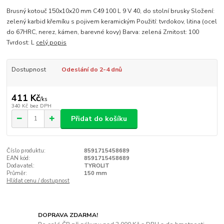
Brusný kotouč 150x10x20 mm C49 100 L 9 V 40, do stolní brusky Složení:
zelený karbid křemíku s pojivem keramickým Použití: tvrdokov, litina (ocel
do 67HRC, nerez, kámen, barevné kovy) Barva: zelená Zrnitost: 100
Tvrdost: L
celý popis
Dostupnost
Odeslání do 2-4 dnů
411 Kč
/
ks
340 Kč
bez DPH
Přidat do košíku
Číslo produktu:
8591715458689
EAN kód:
8591715458689
Dodavatel:
TYROLIT
Průměr:
150 mm
Hlídat cenu / dostupnost
DOPRAVA ZDARMA!