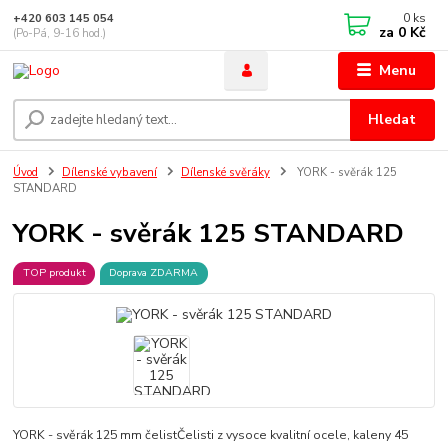
0
ks
+420 603 145 054
za
0 Kč
(Po-Pá, 9-16 hod.)
Menu
Hledat
Úvod
Dílenské vybavení
Dílenské svěráky
YORK - svěrák 125
STANDARD
YORK - svěrák 125 STANDARD
TOP produkt
Doprava ZDARMA
YORK - svěrák 125 mm čelistČelisti z vysoce kvalitní ocele, kaleny 45