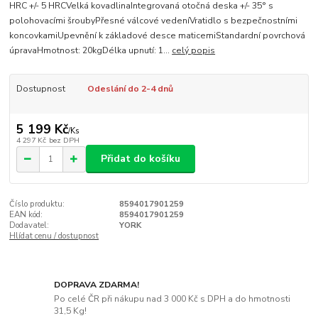
HRC +/- 5 HRCVelká kovadlinaIntegrovaná otočná deska +/- 35° s
polohovacími šroubyPřesné válcové vedeníVratidlo s bezpečnostními
koncovkamiUpevnění k základové desce maticemiStandardní povrchová
úpravaHmotnost: 20kgDélka upnutí: 1...
celý popis
Dostupnost
Odeslání do 2-4 dnů
5 199 Kč
/
Ks
4 297 Kč
bez DPH
Přidat do košíku
Číslo produktu:
8594017901259
EAN kód:
8594017901259
Dodavatel:
YORK
Hlídat cenu / dostupnost
DOPRAVA ZDARMA!
Po celé ČR při nákupu nad 3 000 Kč s DPH a do hmotnosti
31,5 Kg!