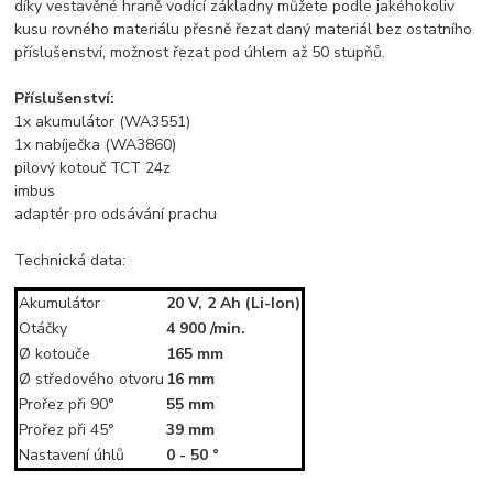
díky vestavěné hraně vodící základny můžete podle jakéhokoliv
kusu rovného materiálu přesně řezat daný materiál bez ostatního
příslušenství, možnost řezat pod úhlem až 50 stupňů.
Příslušenství:
1x akumulátor (WA3551)
1x nabíječka (WA3860)
pilový kotouč TCT 24z
imbus
adaptér pro odsávání prachu
Technická data:
Akumulátor
20 V, 2 Ah (Li-Ion)
Otáčky
4 900 /min.
Ø kotouče
165 mm
Ø středového otvoru
16 mm
Prořez při 90°
55 mm
Prořez při 45°
39 mm
Nastavení úhlů
0 - 50 °