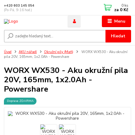
0
ks
+420 603 145 054
za
0 Kč
(Po-Pá, 9-16 hod.)
Menu
Hledat
Úvod
AKU nářadí
Okružní pily (Mafl)
WORX WX530 - Aku okružní
pila 20V, 165mm, 1x2.0Ah - Powershare
WORX WX530 - Aku okružní pila
20V, 165mm, 1x2.0Ah -
Powershare
Doprava ZDARMA