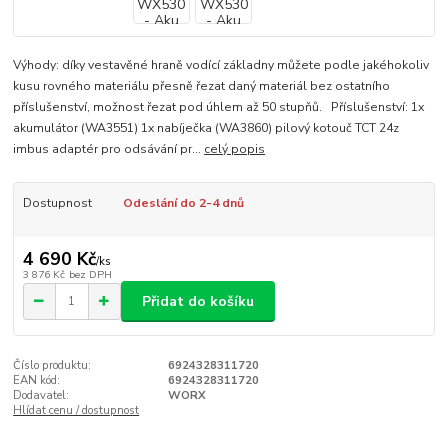
Výhody: díky vestavěné hraně vodící základny můžete podle jakéhokoliv
kusu rovného materiálu přesně řezat daný materiál bez ostatního
příslušenství, možnost řezat pod úhlem až 50 stupňů. Příslušenství: 1x
akumulátor (WA3551) 1x nabíječka (WA3860) pilový kotouč TCT 24z
imbus adaptér pro odsávání pr...
celý popis
Dostupnost
Odeslání do 2-4 dnů
4 690 Kč
/
ks
3 876 Kč
bez DPH
Přidat do košíku
Číslo produktu:
6924328311720
EAN kód:
6924328311720
Dodavatel:
WORX
Hlídat cenu / dostupnost