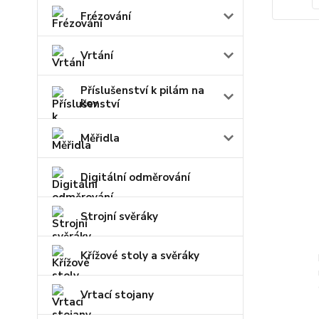
Frézování
Vrtání
Příslušenství k pilám na
kov
Měřidla
Digitální odměrování
Strojní svěráky
Křížové stoly a svěráky
Vrtací stojany