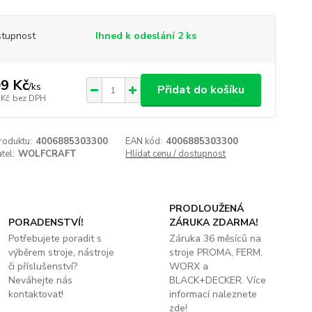
tupnost
Ihned k odeslání 2 ks
9 Kč
/
ks
Přidat do košíku
 Kč
bez DPH
roduktu:
4006885303300
EAN kód:
4006885303300
tel:
WOLFCRAFT
Hlídat cenu / dostupnost
PRODLOUŽENÁ
PORADENSTVÍ!
ZÁRUKA ZDARMA!
Potřebujete poradit s
Záruka 36 měsíců na
výběrem stroje, nástroje
stroje PROMA, FERM,
či příslušenství?
WORX a
Neváhejte nás
BLACK+DECKER. Více
kontaktovat!
informací naleznete
zde!