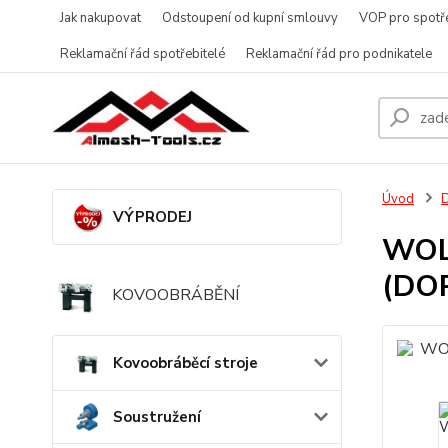
Jak nakupovat
Odstoupení od kupní smlouvy
VOP pro spotře
Reklamační řád spotřebitelé
Reklamační řád pro podnikatele
Úvod
D
VÝPRODEJ
WOLF
(DO
KOVOOBRÁBĚNÍ
Kovoobráběcí stroje
Soustružení