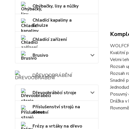
Ohýbačky, lisy a nůžky
Chladící kapaliny a
Emulze
Komple
Chladící zařízení
WOLFCRA
Kvalitní p
Brusivo
Velmi leh
Rozsah u
Rozsah r
DŘEVOOBRÁBĚNÍ
Snadné př
Jednoduch
Dřevoobráběcí stroje
Posuvný d
Drážka v 
Příslušenství strojů na
Rovnoměrn
dřevo
Frézy a vrtáky na dřevo