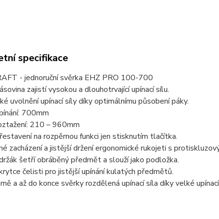
tní specifikace
FT - jednoruční svěrka EHZ PRO 100-700
ásovina zajistí vysokou a dlouhotrvající upínací sílu.
ké uvolnění upínací síly díky optimálnímu působení páky.
pínání: 700mm
oztažení: 210 – 960mm
estavení na rozpěrnou funkci jen stisknutím tlačítka.
é zacházení a jistější držení ergonomické rukojeti s protiskluzo
ržák šetří obráběný předmět a slouží jako podložka.
krytce čelisti pro jistější upínání kulatých předmětů.
ě a až do konce svěrky rozdělená upínací síla díky velké upína