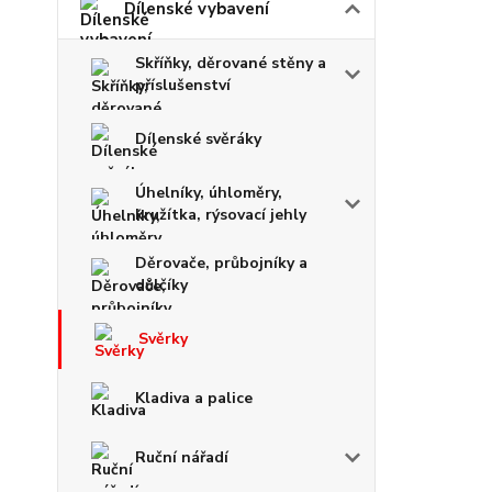
Dílenské vybavení
Skříňky, děrované stěny a
příslušenství
Dílenské svěráky
Úhelníky, úhloměry,
kružítka, rýsovací jehly
Děrovače, průbojníky a
důlčíky
Svěrky
Kladiva a palice
Ruční nářadí