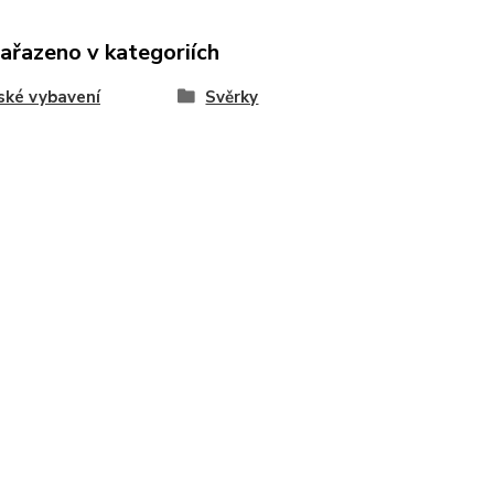
zařazeno v kategoriích
ské vybavení
Svěrky