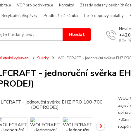
bitele
VOP pro podnikatele
Kontakty
Zásady ochrany osobních úda
Recyklační příspěvky
Prodloužená záruka
Ceník dopravy a platby
Nevíte
Hledat
+420
(Po-Pá
ílenské vybavení
Svěrky
WOLFCRAFT - jednoruční svěrka EHZ PR
CRAFT - jednoruční svěrka E
PRODEJ)
WOLFCR
zajistí
upínac
700mmR
rozpěrn