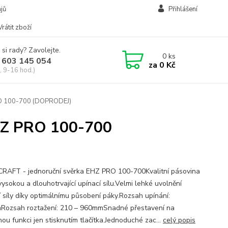
jů
Přihlášení
Vrátit zboží
 si rady? Zavolejte.
0
ks
 603 145 054
za
0 Kč
, 9-16 hod.)
O 100-700 (DOPRODEJ)
HZ PRO 100-700
AFT - jednoruční svěrka EHZ PRO 100-700Kvalitní pásovina
 vysokou a dlouhotrvající upínací sílu.Velmi lehké uvolnění
í síly díky optimálnímu působení páky.Rozsah upínání:
ozsah roztažení: 210 – 960mmSnadné přestavení na
ou funkci jen stisknutím tlačítka.Jednoduché zac...
celý popis