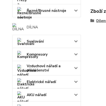
Zboží 
Řezné/Brusné nástroje
Dílen
DÍLNA
Svařování
Kompresory
Vzduchové nářadí a
příslušenství
Elektrické nářadí
AKU nářadí