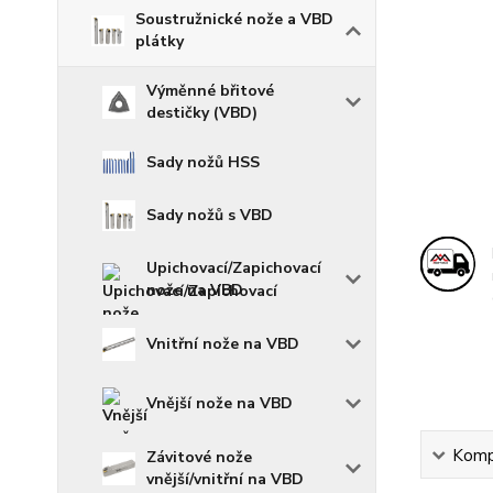
Soustružnické nože a VBD
plátky
Výměnné břitové
destičky (VBD)
Sady nožů HSS
Sady nožů s VBD
Upichovací/Zapichovací
nože na VBD
Vnitřní nože na VBD
Vnější nože na VBD
Kompl
Závitové nože
vnější/vnitřní na VBD