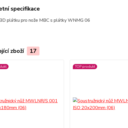
tní specifikace
BD plátku pro nože MBC s plátky WNMG 06
jící zboží
17
dukt
TOP produkt