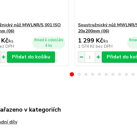
žnický nůž MWLNR/S 001 ISO
Soustružnický nůž MWLNR/S
m (06)
20x200mm (06)
 Kč
1 299 Kč
Ihned k odeslání
Ihne
/
ks
/
ks
4 ks
ez DPH
1 074 Kč
bez DPH
Přidat do košíku
Přidat do ko
zařazeno v kategoriích
dní díly