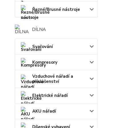
Řezné/Brusné nástroje
DÍLNA
Svařování
Kompresory
Vzduchové nářadí a
příslušenství
Elektrické nářadí
AKU nářadí
Dílenské vybavení