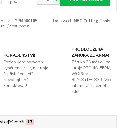
Kč
bez DPH
roduktu:
YPM060105
Dodavatel:
MBC Cutting Tools
cenu / dostupnost
PRODLOUŽENÁ
PORADENSTVÍ!
ZÁRUKA ZDARMA!
Potřebujete poradit s
Záruka 36 měsíců na
výběrem stroje, nástroje
stroje PROMA, FERM,
či příslušenství?
WORX a
Neváhejte nás
BLACK+DECKER. Více
kontaktovat!
informací naleznete
zde!
isející zboží
17