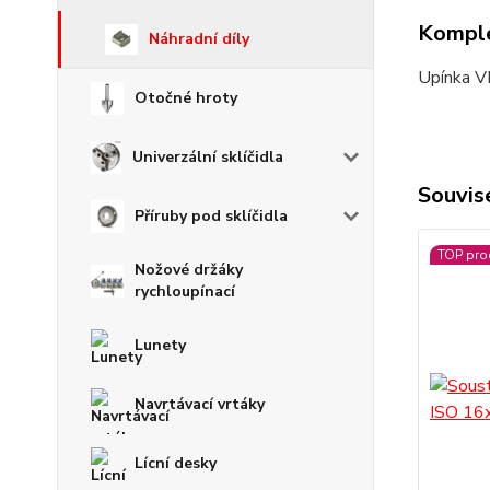
Komple
Náhradní díly
Upínka V
Otočné hroty
Univerzální sklíčidla
Souvise
Příruby pod sklíčidla
TOP pro
Nožové držáky
rychloupínací
Lunety
Navrtávací vrtáky
Lícní desky