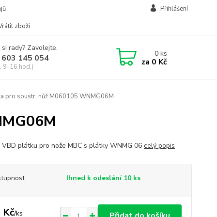
jů
Přihlášení
Vrátit zboží
 si rady? Zavolejte.
0
ks
 603 145 054
za
0 Kč
, 9-16 hod.)
ka pro soustr. nůž M060105 WNMG06M
WNMG06M
 VBD plátku pro nože MBC s plátky WNMG 06
celý popis
tupnost
Ihned k odeslání 10 ks
 Kč
/
ks
Přidat do košíku