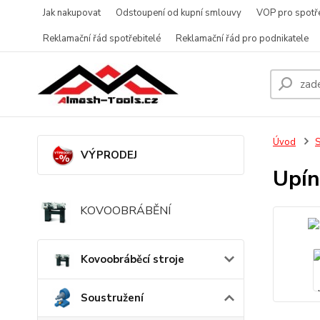
Jak nakupovat
Odstoupení od kupní smlouvy
VOP pro spotře
Reklamační řád spotřebitelé
Reklamační řád pro podnikatele
Úvod
S
VÝPRODEJ
Upí
KOVOOBRÁBĚNÍ
Kovoobráběcí stroje
Soustružení