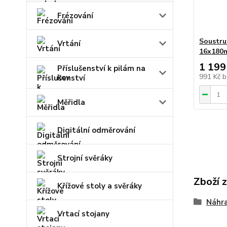
Frézování
Soustru
Vrtání
16x180m
1 199
Příslušenství k pilám na
991 Kč
b
kov
Měřidla
Digitální odměrování
Strojní svěráky
Zboží 
Křížové stoly a svěráky
Náhra
Vrtací stojany