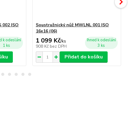
 002 ISO
Soustružnický nůž MWLNL 001 ISO
So
16x16 (06)
16x
1 099 Kč
1 
d k odeslání
Ihned k odeslání
/
ks
1 ks
3 ks
908 Kč
bez DPH
90
šíku
Přidat do košíku