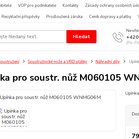
bitele
VOP pro podnikatele
Kontakty
Zásady ochrany osobních úda
Recyklační příspěvky
Prodloužená záruka
Ceník dopravy a platby
Nevíte
Hledat
+420
(Po-Pá
oustružení
Soustružnické nože a VBD plátky
Náhradní díly
Upín
nka pro soustr. nůž M060105 
Upínka
Dos
79