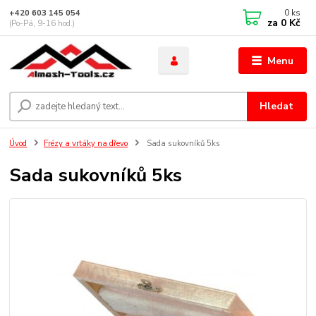
0
ks
+420 603 145 054
za
0 Kč
(Po-Pá, 9-16 hod.)
Menu
Hledat
Úvod
Frézy a vrtáky na dřevo
Sada sukovníků 5ks
Sada sukovníků 5ks