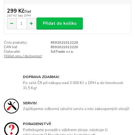
299 Kč
/
Sad
247 Kč
bez DPH
Přidat do košíku
Číslo produktu:
8592021012220
EAN kód:
8592021012220
Dodavatel:
SATrade s.r.o.
Hlídat cenu / dostupnost
DOPRAVA ZDARMA!
Po celé ČR při nákupu nad 3 000 Kč s DPH a do hmotnosti
31,5 Kg!
SERVIS!
Zajišťujeme odborný záruční servis u nás zakoupených strojů!
PORADENSTVÍ!
Potřebujete poradit s výběrem stroje, nástroje či
příslušenství? Neváhejte nás kontaktovat!