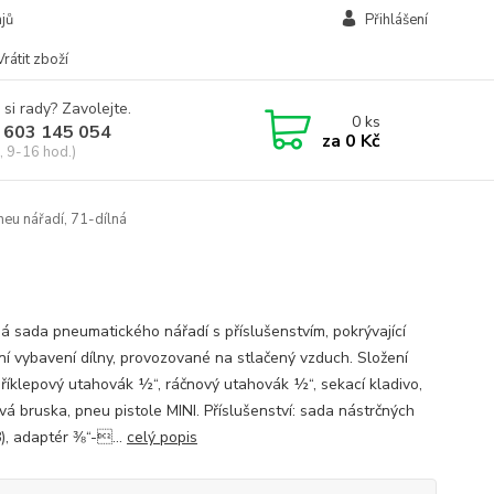
jů
Přihlášení
Vrátit zboží
 si rady? Zavolejte.
0
ks
 603 145 054
za
0 Kč
, 9-16 hod.)
eu nářadí, 71-dílná
ná sada pneumatického nářadí s příslušenstvím, pokrývající
ní vybavení dílny, provozované na stlačený vzduch. Složení
příklepový utahovák ½“, ráčnový utahovák ½“, sekací kladivo,
vá bruska, pneu pistole MINI. Příslušenství: sada nástrčných
8), adaptér ⅜“-...
celý popis