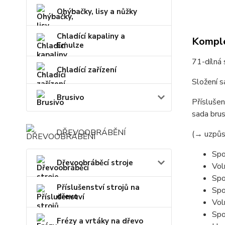
Ohýbačky, lisy a nůžky
Chladící kapaliny a
Komple
Emulze
71-dílná 
Chladící zařízení
Složení s
Brusivo
Příslušen
sada brus
DŘEVOOBRÁBĚNÍ
(→ uzpůs
Spo
Dřevoobráběcí stroje
Vol
Spo
Příslušenství strojů na
Spo
dřevo
Vol
Spo
Frézy a vrtáky na dřevo