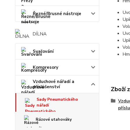
Hmo
Uvo
Řezné/Brusné nástroje
Upí
Vol
Uvo
DÍLNA
Upí
Vol
Svařování
Hmo
Kompresory
Vzduchové nářadí a
příslušenství
Zboží 
Sady Pneumatického
Vzduc
nářadí
přísl
Rázové utahováky