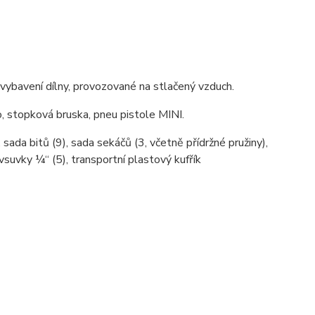
 vybavení dílny, provozované na stlačený vzduch.
o, stopková bruska, pneu pistole MINI.
 sada bitů (9), sada sekáčů (3, včetně přídržné pružiny),
vsuvky ¼“ (5), transportní plastový kufřík