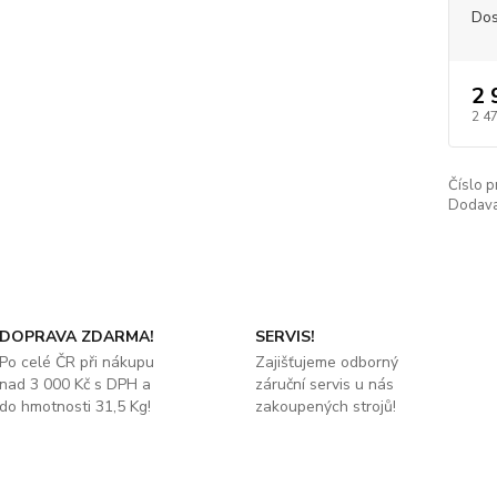
Dos
2 
2 4
Číslo p
Dodava
DOPRAVA ZDARMA!
SERVIS!
Po celé ČR při nákupu
Zajišťujeme odborný
nad 3 000 Kč s DPH a
záruční servis u nás
do hmotnosti 31,5 Kg!
zakoupených strojů!