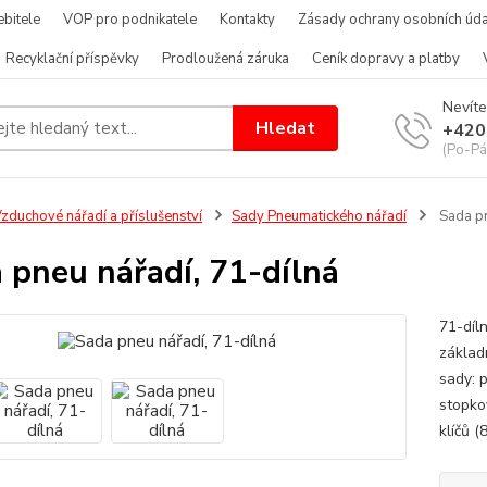
bitele
VOP pro podnikatele
Kontakty
Zásady ochrany osobních úda
Recyklační příspěvky
Prodloužená záruka
Ceník dopravy a platby
Nevíte
Hledat
+420
(Po-Pá
zduchové nářadí a příslušenství
Sady Pneumatického nářadí
Sada pn
 pneu nářadí, 71-dílná
71-díl
základ
sady: 
stopko
klíčů (