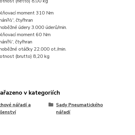
tnost (netto) 8,00 kg
lňovací moment 310 Nm
nání½“, čtyřhran
noběžné údery 3.000 úderů/min.
lňovací moment 60 Nm
nání⅜“, čtyřhran
noběžné otáčky 22.000 ot./min.
tnost (brutto) 8,20 kg
zařazeno v kategoriích
hové nářadí a
Sady Pneumatického
ušenství
nářadí