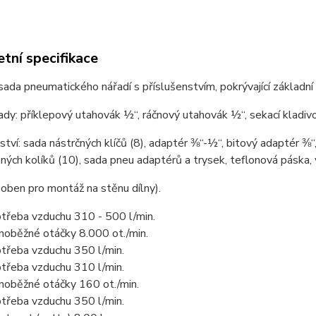
tní specifikace
sada pneumatického nářadí s příslušenstvím, pokrývající základní
ady: příklepový utahovák ½“, ráčnový utahovák ½“, sekací kladiv
ství: sada nástrčných klíčů (8), adaptér ⅜“-½“, bitový adaptér ⅜“,
ných kolíků (10), sada pneu adaptérů a trysek, teflonová páska, 
oben pro montáž na stěnu dílny).
třeba vzduchu 310 - 500 l/min.
noběžné otáčky 8.000 ot./min.
třeba vzduchu 350 l/min.
třeba vzduchu 310 l/min.
noběžné otáčky 160 ot./min.
třeba vzduchu 350 l/min.