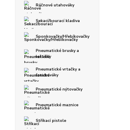
Ráčnové utahováky
Sekací/bourací kladiva
Sponkovačky/Hřebíkovačky
Pneumatické brusky a
leštičky
Pneumatické vrtačky a
šroubováky
Pneumatické nýtovačky
Pneumatické maznice
Stříkací pistole