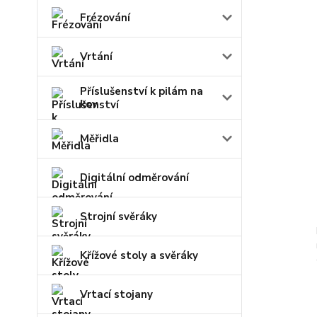
Frézování
Vrtání
Příslušenství k pilám na
kov
Měřidla
Digitální odměrování
Strojní svěráky
Křížové stoly a svěráky
Vrtací stojany