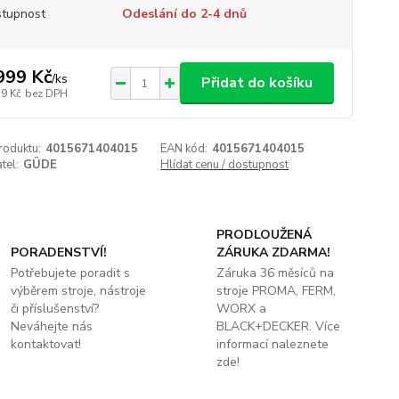
tupnost
Odeslání do 2-4 dnů
999 Kč
/
ks
Přidat do košíku
79 Kč
bez DPH
roduktu:
4015671404015
EAN kód:
4015671404015
tel:
GÜDE
Hlídat cenu / dostupnost
PRODLOUŽENÁ
PORADENSTVÍ!
ZÁRUKA ZDARMA!
Potřebujete poradit s
Záruka 36 měsíců na
výběrem stroje, nástroje
stroje PROMA, FERM,
či příslušenství?
WORX a
Neváhejte nás
BLACK+DECKER. Více
kontaktovat!
informací naleznete
zde!