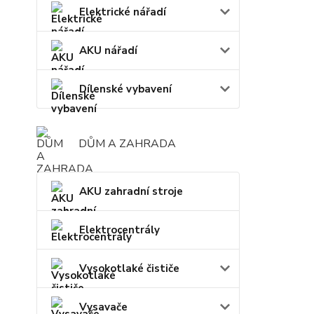
Elektrické nářadí
AKU nářadí
Dílenské vybavení
DŮM A ZAHRADA
AKU zahradní stroje
Elektrocentrály
Vysokotlaké čističe
Vysavače