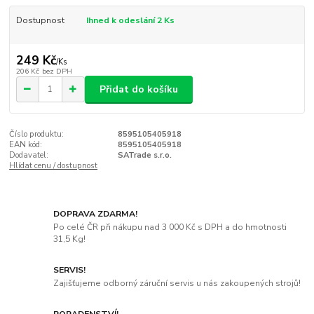
Dostupnost
Ihned k odeslání 2 Ks
249 Kč
/
Ks
206 Kč
bez DPH
Přidat do košíku
Číslo produktu:
8595105405918
EAN kód:
8595105405918
Dodavatel:
SATrade s.r.o.
Hlídat cenu / dostupnost
DOPRAVA ZDARMA!
Po celé ČR při nákupu nad 3 000 Kč s DPH a do hmotnosti
31,5 Kg!
SERVIS!
Zajišťujeme odborný záruční servis u nás zakoupených strojů!
PORADENSTVÍ!