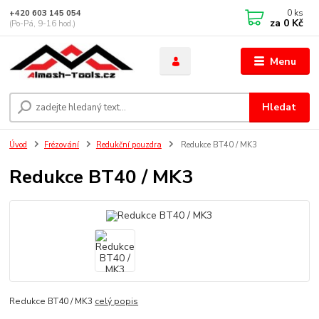
0
ks
+420 603 145 054
za
0 Kč
(Po-Pá, 9-16 hod.)
Menu
Hledat
Úvod
Frézování
Redukční pouzdra
Redukce BT40 / MK3
Redukce BT40 / MK3
Redukce BT40 / MK3
celý popis