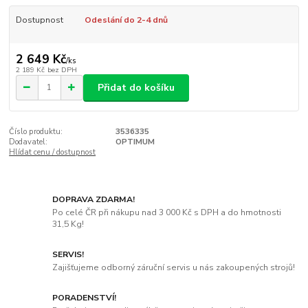
Dostupnost
Odeslání do 2-4 dnů
2 649 Kč
/
ks
2 189 Kč
bez DPH
Přidat do košíku
Číslo produktu:
3536335
Dodavatel:
OPTIMUM
Hlídat cenu / dostupnost
DOPRAVA ZDARMA!
Po celé ČR při nákupu nad 3 000 Kč s DPH a do hmotnosti
31,5 Kg!
SERVIS!
Zajišťujeme odborný záruční servis u nás zakoupených strojů!
PORADENSTVÍ!