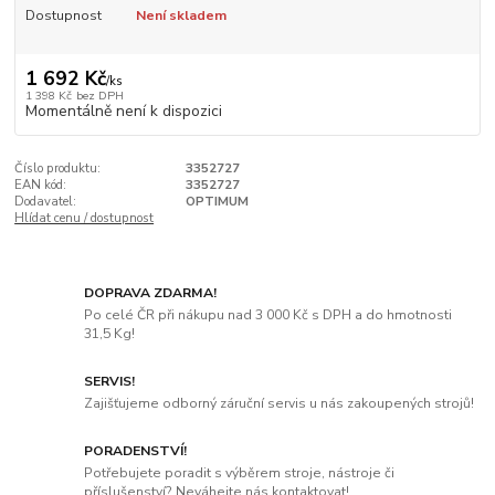
Dostupnost
Není skladem
1 692 Kč
/
ks
1 398 Kč
bez DPH
Momentálně není k dispozici
Číslo produktu:
3352727
EAN kód:
3352727
Dodavatel:
OPTIMUM
Hlídat cenu / dostupnost
DOPRAVA ZDARMA!
Po celé ČR při nákupu nad 3 000 Kč s DPH a do hmotnosti
31,5 Kg!
SERVIS!
Zajišťujeme odborný záruční servis u nás zakoupených strojů!
PORADENSTVÍ!
Potřebujete poradit s výběrem stroje, nástroje či
příslušenství? Neváhejte nás kontaktovat!