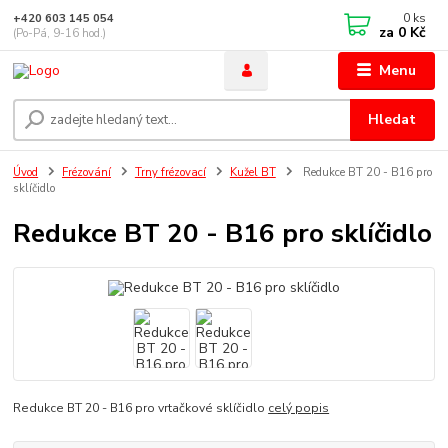
0
ks
+420 603 145 054
za
0 Kč
(Po-Pá, 9-16 hod.)
Menu
Hledat
Úvod
Frézování
Trny frézovací
Kužel BT
Redukce BT 20 - B16 pro
sklíčidlo
Redukce BT 20 - B16 pro sklíčidlo
Redukce BT 20 - B16 pro vrtačkové sklíčidlo
celý popis