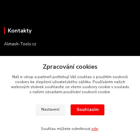
Kontakty
Almash-Tools.cz
Aleš Kolář
+420 603 145 054
Zpracování cookies
(Po-Pá, 9-16 hod.)
Náš e-shop a partneři potřebují Váš souhlas s použitím souborů
cookies ke zlepšení uživatelského zážitku. Používáním našich
info@almash-tools.cz
webových stránek souhlasíte se všemi soubory cookie v souladu
s našimi zásadami používání souborů cookie.
Souhlasím
Nastavení
Autorská práva Almash-Tools.cz
Souhlas můžete odmítnout
zde
.
Vytvořeno na
Eshop-rychle.cz