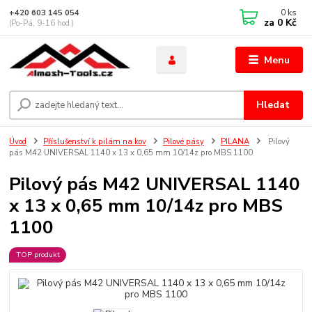
0
ks
+420 603 145 054
za
0 Kč
(Po-Pá, 9-16 hod.)
Menu
Hledat
Úvod
Příslušenství k pilám na kov
Pilové pásy
PILANA
Pilový
pás M42 UNIVERSAL 1140 x 13 x 0,65 mm 10/14z pro MBS 1100
Pilový pás M42 UNIVERSAL 1140
x 13 x 0,65 mm 10/14z pro MBS
1100
TOP produkt