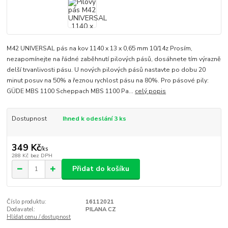
M42 UNIVERSAL pás na kov 1140 x 13 x 0,65 mm 10/14z Prosím,
nezapomínejte na řádné zaběhnutí pilových pásů, dosáhnete tím výrazně
delší trvanlivosti pásu. U nových pilových pásů nastavte po dobu 20
minut posuv na 50% a řeznou rychlost pásu na 80%. Pro pásové pily:
GÜDE MBS 1100 Scheppach MBS 1100 Pa...
celý popis
Dostupnost
Ihned k odeslání 3 ks
349 Kč
/
ks
288 Kč
bez DPH
Přidat do košíku
Číslo produktu:
16112021
Dodavatel:
PILANA CZ
Hlídat cenu / dostupnost