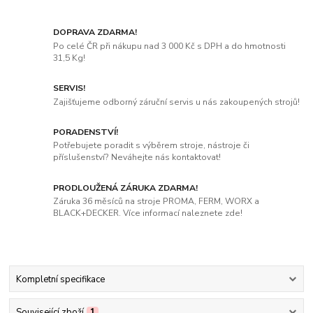
DOPRAVA ZDARMA!
Po celé ČR při nákupu nad 3 000 Kč s DPH a do hmotnosti
31,5 Kg!
SERVIS!
Zajišťujeme odborný záruční servis u nás zakoupených strojů!
PORADENSTVÍ!
Potřebujete poradit s výběrem stroje, nástroje či
příslušenství? Neváhejte nás kontaktovat!
PRODLOUŽENÁ ZÁRUKA ZDARMA!
Záruka 36 měsíců na stroje PROMA, FERM, WORX a
BLACK+DECKER. Více informací naleznete zde!
Kompletní specifikace
Související zboží
1