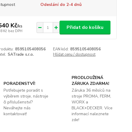
tupnost
Odeslání do 2-4 dnů
540 Kč
/
ks
Přidat do košíku
58 Kč
bez DPH
roduktu:
8595105408056
EAN kód:
8595105408056
tel:
SATrade s.r.o.
Hlídat cenu / dostupnost
PRODLOUŽENÁ
PORADENSTVÍ!
ZÁRUKA ZDARMA!
Potřebujete poradit s
Záruka 36 měsíců na
výběrem stroje, nástroje
stroje PROMA, FERM,
či příslušenství?
WORX a
Neváhejte nás
BLACK+DECKER. Více
kontaktovat!
informací naleznete
zde!