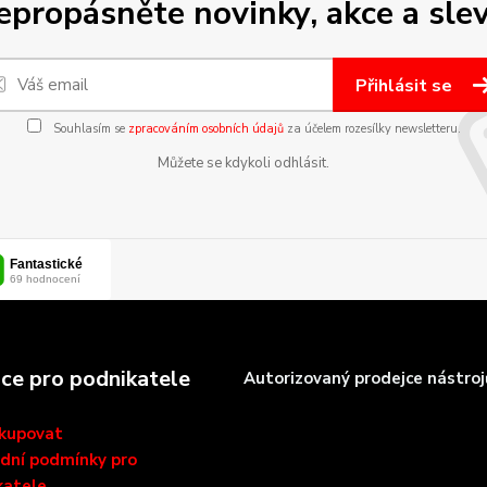
epropásněte novinky, akce a slev
Přihlásit se
Souhlasím se
zpracováním osobních údajů
za účelem rozesílky newsletteru.
Můžete se kdykoli odhlásit.
ce pro podnikatele
Autorizovaný prodejce nástroj
akupovat
dní podmínky pro
katele