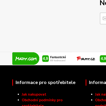
N
Informace pro spotřebitele
Informa
Jak nakupovat
Jak n
Obchodní podmínky pro
Obcho
spotřebitele
podni