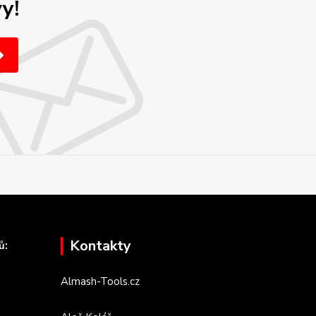
y!
Kontakty
ů:
Almash-Tools.cz