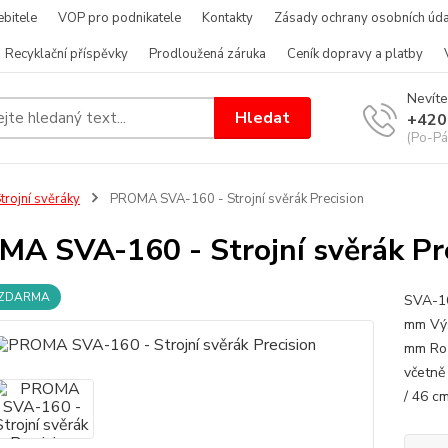
bitele
VOP pro podnikatele
Kontakty
Zásady ochrany osobních úda
Recyklační příspěvky
Prodloužená záruka
Ceník dopravy a platby
Nevíte
Hledat
+420
(Po-Pá
trojní svěráky
PROMA SVA-160 - Strojní svěrák Precision
A SVA-160 - Strojní svěrák Pr
 ZDARMA
SVA-16
mm Výš
mm Roz
včetně
/ 46 c