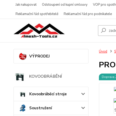
Jak nakupovat
Odstoupení od kupní smlouvy
VOP pro spotře
Reklamační řád spotřebitelé
Reklamační řád pro podnikatele
Úvod
S
VÝPRODEJ
PROM
KOVOOBRÁBĚNÍ
Doprava
Kovoobráběcí stroje
Soustružení