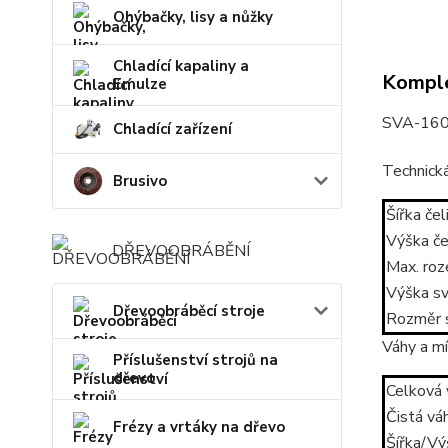
Ohýbačky, lisy a nůžky
Chladící kapaliny a
Komple
Emulze
SVA-160 -
Chladící zařízení
Technická
Brusivo
Šířka čel
Výška čel
DŘEVOOBRÁBĚNÍ
Max. roz
Výška s
Dřevoobráběcí stroje
Rozměr 
Váhy a mí
Příslušenství strojů na
dřevo
Celková 
Čistá vá
Frézy a vrtáky na dřevo
Šířka/V