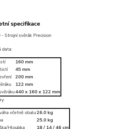
tní specifikace
 Strojní svěrák Precision
 data:
istí
160 mm
istí
45 mm
evření
200 mm
věráku
122 mm
svěráku
440 x 160 x 122 mm
ry:
váha včetně obalu
26.0 kg
ha
25.0 kg
ýška/Hloubka
18 / 14 / 46 cm