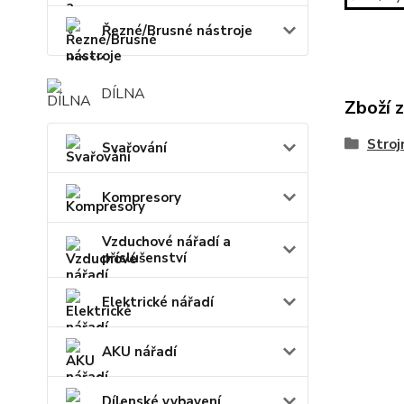
Řezné/Brusné nástroje
DÍLNA
Zboží 
Stroj
Svařování
Kompresory
Vzduchové nářadí a
příslušenství
Elektrické nářadí
AKU nářadí
Dílenské vybavení