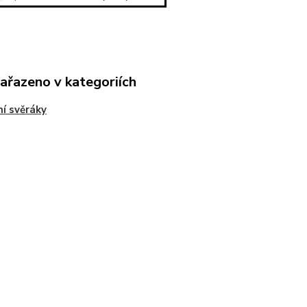
zařazeno v kategoriích
ní svěráky