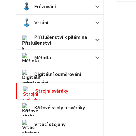
Frézování
Vrtání
Příslušenství k pilám na
kov
Měřidla
Digitální odměrování
Strojní svěráky
Křížové stoly a svěráky
Vrtací stojany