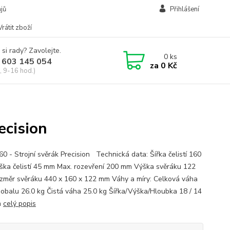
jů
Přihlášení
Vrátit zboží
 si rady? Zavolejte.
0
ks
 603 145 054
za
0 Kč
, 9-16 hod.)
ecision
0 - Strojní svěrák Precision Technická data: Šířka čelistí 160
ka čelistí 45 mm Max. rozevření 200 mm Výška svěráku 122
měr svěráku 440 x 160 x 122 mm Váhy a míry: Celková váha
 obalu 26.0 kg Čistá váha 25.0 kg Šířka/Výška/Hloubka 18 / 14
m
celý popis