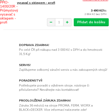
vysavač s oklepem - profi
3 490 Kč
/
ks
2 884 Kč
bez DPH
Přidat do košíku
DOPRAVA ZDARMA!
Po celé ČR při nákupu nad 3 000 Kč s DPH a do hmotnosti
31,5 Kg!
SERVIS!
Zajišťujeme odborný záruční servis u nás zakoupených strojů!
PORADENSTVÍ!
Potřebujete poradit s výběrem stroje, nástroje či
příslušenství? Neváhejte nás kontaktovat!
PRODLOUŽENÁ ZÁRUKA ZDARMA!
Záruka 36 měsíců na stroje PROMA, FERM, WORX a
BLACK+DECKER. Více informací naleznete zde!