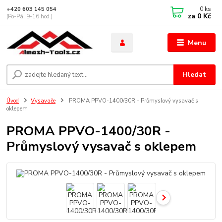
0
ks
+420 603 145 054
za
0 Kč
(Po-Pá, 9-16 hod.)
Menu
Hledat
Úvod
Vysavače
PROMA PPVO-1400/30R - Průmyslový vysavač s
oklepem
PROMA PPVO-1400/30R -
Průmyslový vysavač s oklepem