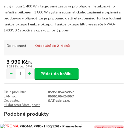
silný motor 1 400 W integrovaná zásuvka pro připojení elektrického
nářadí s příkonem 1 800 W systém automatického zapínání a vypínání s
prodlevou v případě, že je připojeno další elektronářadí funkce foukání
funkce oklepu Funkce oklepu: Funkce oklepu filtru vysavače PPVO-
1400/30R spočívá v opakov...
celý popis
Dostupnost
Odeslání do 2-4 dnů
3 990 Kč
/
Ks
3 298 Kč
bez DPH
Přidat do košíku
Číslo produktu:
8595105424957
EAN kód:
8595105424957
Dodavatel:
SATrade s.r.o.
Hlídat cenu / dostupnost
Podobné produkty
PROMA PPIO-1400/20R - Průmyslový
Odeslání do 2-4 dnů