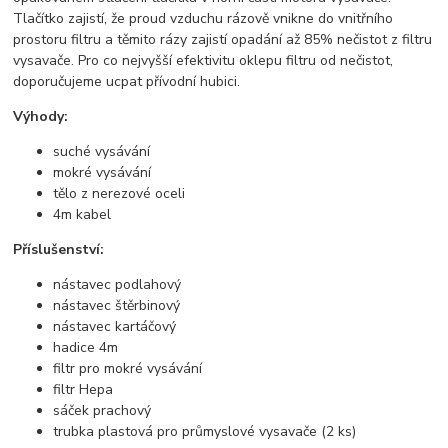
Tlačítko zajistí, že proud vzduchu rázově vnikne do vnitřního
prostoru filtru a těmito rázy zajistí opadání až 85% nečistot z filtru
vysavače. Pro co nejvyšší efektivitu oklepu filtru od nečistot,
doporučujeme ucpat přívodní hubici.
Výhody:
suché vysávání
mokré vysávání
tělo z nerezové oceli
4m kabel
Příslušenství:
nástavec podlahový
nástavec štěrbinový
nástavec kartáčový
hadice 4m
filtr pro mokré vysávání
filtr Hepa
sáček prachový
trubka plastová pro průmyslové vysavače (2 ks)