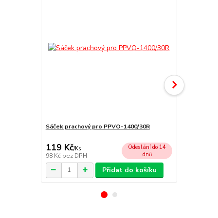
Sáček prachový pro PPVO-1400/30R
Filtr Hepa p
PPVO-1400/
119 Kč
279 Kč
Odeslání do 14
/
Ks
/
ks
dnů
98 Kč
bez DPH
231 Kč
bez 
Přidat do košíku