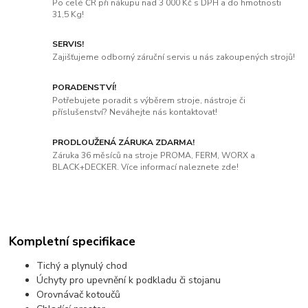
Po celé ČR při nákupu nad 3 000 Kč s DPH a do hmotnosti
31,5 Kg!
SERVIS!
Zajišťujeme odborný záruční servis u nás zakoupených strojů!
PORADENSTVÍ!
Potřebujete poradit s výběrem stroje, nástroje či
příslušenství? Neváhejte nás kontaktovat!
PRODLOUŽENÁ ZÁRUKA ZDARMA!
Záruka 36 měsíců na stroje PROMA, FERM, WORX a
BLACK+DECKER. Více informací naleznete zde!
Kompletní specifikace
Tichý a plynulý chod
Úchyty pro upevnění k podkladu či stojanu
Orovnávač kotoučů