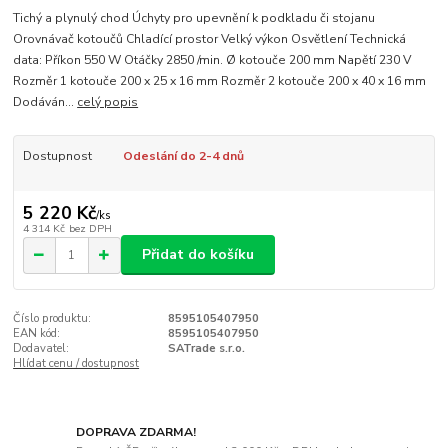
Tichý a plynulý chod Úchyty pro upevnění k podkladu či stojanu
Orovnávač kotoučů Chladící prostor Velký výkon Osvětlení Technická
data: Příkon 550 W Otáčky 2850 /min. Ø kotouče 200 mm Napětí 230 V
Rozměr 1 kotouče 200 x 25 x 16 mm Rozměr 2 kotouče 200 x 40 x 16 mm
Dodáván...
celý popis
Dostupnost
Odeslání do 2-4 dnů
5 220 Kč
/
ks
4 314 Kč
bez DPH
Přidat do košíku
Číslo produktu:
8595105407950
EAN kód:
8595105407950
Dodavatel:
SATrade s.r.o.
Hlídat cenu / dostupnost
DOPRAVA ZDARMA!