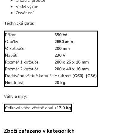
Chladící prostor
Velký výkon
Osvětlení
Technická data:
Příkon
550 W
Otáčky
2850 /min.
Ø kotouče
200 mm
Napětí
230 V
Rozměr 1 kotouče
200 x 25 x 16 mm
Rozměr 2 kotouče
200 x 40 x 16 mm
Dodáváno včetně kotouče
Hrubost (G60), (G36)
Hmotnost
20 kg
Váhy a míry:
Celková váha včetně obalu
17.0 kg
Zboží zařazeno v kategoriích