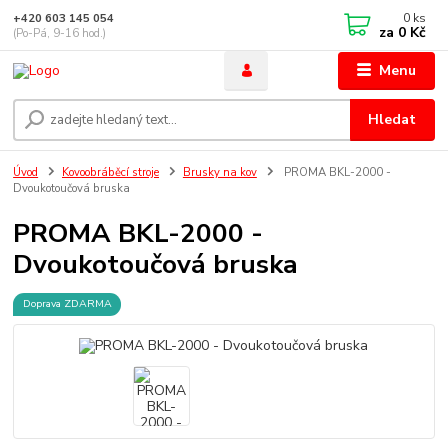
0
ks
+420 603 145 054
za
0 Kč
(Po-Pá, 9-16 hod.)
Menu
Hledat
Úvod
Kovoobráběcí stroje
Brusky na kov
PROMA BKL-2000 -
Dvoukotoučová bruska
PROMA BKL-2000 -
Dvoukotoučová bruska
Doprava ZDARMA