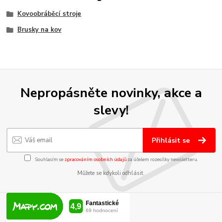
Kovoobráběcí stroje
Brusky na kov
Nepropásněte novinky, akce a
slevy!
Přihlásit se
Souhlasím se
zpracováním osobních údajů
za účelem rozesílky newsletteru.
Můžete se kdykoli odhlásit.