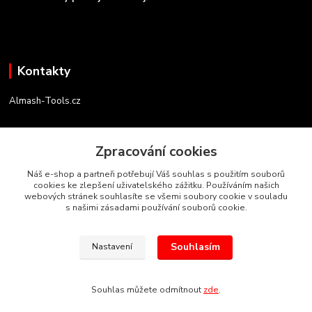
Kontakty
Almash-Tools.cz
Aleš Kolář
+420 603 145 054
Zpracování cookies
(Po-Pá, 9-16 hod.)
Náš e-shop a partneři potřebují Váš souhlas s použitím souborů
cookies ke zlepšení uživatelského zážitku. Používáním našich
info@almash-tools.cz
webových stránek souhlasíte se všemi soubory cookie v souladu
s našimi zásadami používání souborů cookie.
Souhlasím
Nastavení
Autorská práva Almash-Tools.cz
Souhlas můžete odmítnout
zde
.
Vytvořeno na
Eshop-rychle.cz