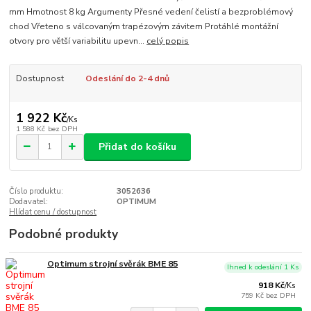
mm Hmotnost 8 kg Argumenty Přesné vedení čelistí a bezproblémový
chod Vřeteno s válcovaným trapézovým závitem Protáhlé montážní
otvory pro větší variabilitu upevn...
celý popis
Dostupnost
Odeslání do 2-4 dnů
1 922 Kč
/
Ks
1 588 Kč
bez DPH
Přidat do košíku
Číslo produktu:
3052636
Dodavatel:
OPTIMUM
Hlídat cenu / dostupnost
Podobné produkty
Optimum strojní svěrák BME 85
Ihned k odeslání 1 Ks
918 Kč
/
Ks
759 Kč
bez DPH