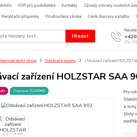
bitele
VOP pro podnikatele
Kontakty
Zásady ochrany osobních úda
Recyklační příspěvky
Prodloužená záruka
Ceník dopravy a platby
Nevíte
Hledat
+420
(Po-Pá
řevoobráběcí stroje
Odsavače prachu
Odsávací zařízení HOLZST
vací zařízení HOLZSTAR SAA 9
ukt
Doprava ZDARMA
Pro od
Stabil
a tich
(čistý
mmPřík