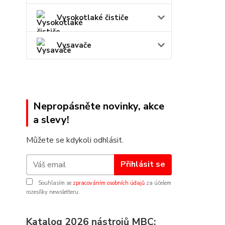
Vysokotlaké čističe
Vysavače
Nepropásněte novinky, akce
a slevy!
Můžete se kdykoli odhlásit.
Přihlásit se
Souhlasím se
zpracováním osobních údajů
za účelem
rozesílky newsletteru.
Katalog 2026 nástrojů MBC: