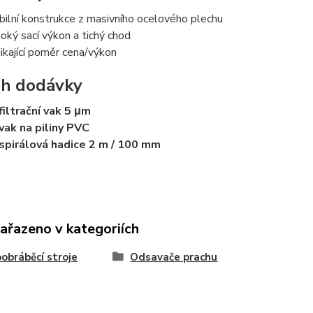
bilní konstrukce z masivního ocelového plechu
oký sací výkon a tichý chod
ikající poměr cena/výkon
h dodávky
filtrační vak 5 μm
vak na piliny PVC
spirálová hadice 2 m / 100 mm
zařazeno v kategoriích
obráběcí stroje
Odsavače prachu