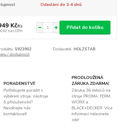
tupnost
Odeslání do 2-4 dnů
949 Kč
/
Ks
Přidat do košíku
90 Kč
bez DPH
roduktu:
5923902
Dodavatel:
HOLZSTAR
cenu / dostupnost
PRODLOUŽENÁ
PORADENSTVÍ!
ZÁRUKA ZDARMA!
Potřebujete poradit s
Záruka 36 měsíců na
výběrem stroje, nástroje
stroje PROMA, FERM,
či příslušenství?
WORX a
Neváhejte nás
BLACK+DECKER. Více
kontaktovat!
informací naleznete
zde!