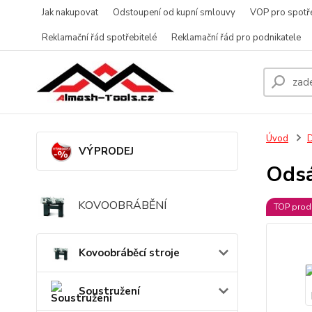
Jak nakupovat
Odstoupení od kupní smlouvy
VOP pro spotře
Reklamační řád spotřebitelé
Reklamační řád pro podnikatele
Úvod
D
VÝPRODEJ
Odsá
KOVOOBRÁBĚNÍ
TOP prod
Kovoobráběcí stroje
Soustružení