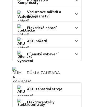
Kompresory
Vzduchové nářadí a
příslušenství
Elektrické nářadí
AKU nářadí
Dílenské vybavení
DŮM A ZAHRADA
AKU zahradní stroje
Elektrocentrály