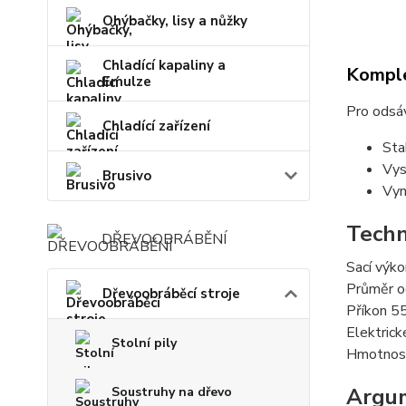
Ohýbačky, lisy a nůžky
Chladící kapaliny a
Komple
Emulze
Pro odsáv
Chladící zařízení
Sta
Vys
Brusivo
Vyn
Techn
DŘEVOOBRÁBĚNÍ
Sací výko
Průměr o
Dřevoobráběcí stroje
Příkon 
Elektrick
Stolní pily
Hmotnos
Argu
Soustruhy na dřevo