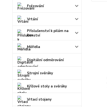
Frézování
Vrtání
Příslušenství k pilám na
kov
Měřidla
Digitální odměrování
Strojní svěráky
Křížové stoly a svěráky
Vrtací stojany