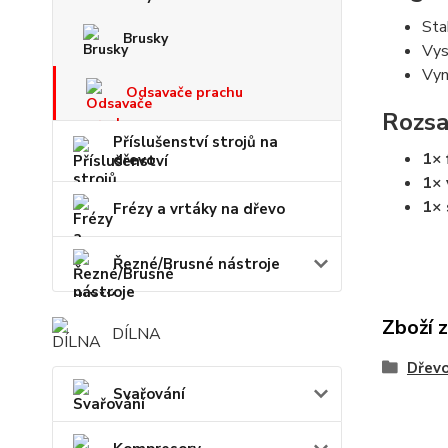
Sta
Brusky
Vys
Vyn
Odsavače prachu
Rozsa
Příslušenství strojů na
1× 
dřevo
1× 
1× 
Frézy a vrtáky na dřevo
Řezné/Brusné nástroje
Zboží 
DÍLNA
Dřevo
Svařování