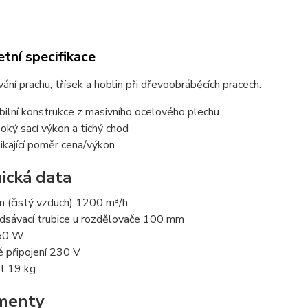
tní specifikace
ání prachu, třísek a hoblin při dřevoobráběcích pracech.
bilní konstrukce z masivního ocelového plechu
oký sací výkon a tichý chod
ikající poměr cena/výkon
ická data
n (čistý vzduch) 1200 m³/h
dsávací trubice u rozdělovače 100 mm
550 W
é připojení 230 V
t 19 kg
menty