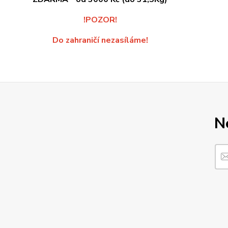
!POZOR!
Do zahraničí nezasíláme!
N