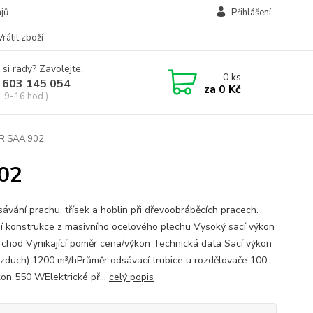
jů
Přihlášení
Vrátit zboží
 si rady? Zavolejte.
0
ks
 603 145 054
za
0 Kč
, 9-16 hod.)
AR SAA 902
02
sávání prachu, třísek a hoblin při dřevoobráběcích pracech.
ní konstrukce z masivního ocelového plechu Vysoký sací výkon
ý chod Vynikající poměr cena/výkon Technická data Sací výkon
 vzduch) 1200 m³/hPrůměr odsávací trubice u rozdělovače 100
on 550 WElektrické př...
celý popis