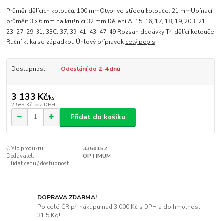
Průměr dělících kotoučů: 100 mmOtvor ve středu kotouče: 21 mmUpínací
průměr: 3 x 6 mm na kružnici 32 mm Dělení:A: 15, 16, 17, 18, 19, 20B: 21,
23, 27, 29, 31, 33C: 37, 39, 41, 43, 47, 49 Rozsah dodávky Tři dělící kotouče
Ruční klika se západkou Úhlový přípravek
celý popis
Dostupnost
Odeslání do 2-4 dnů
3 133 Kč
/
ks
2 589 Kč
bez DPH
Přidat do košíku
Číslo produktu:
3356152
Dodavatel:
OPTIMUM
Hlídat cenu / dostupnost
DOPRAVA ZDARMA!
Po celé ČR při nákupu nad 3 000 Kč s DPH a do hmotnosti
31,5 Kg!