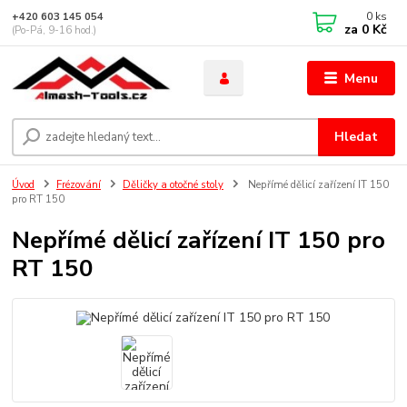
0
ks
+420 603 145 054
za
0 Kč
(Po-Pá, 9-16 hod.)
Menu
Hledat
Úvod
Frézování
Děličky a otočné stoly
Nepřímé dělicí zařízení IT 150
pro RT 150
Nepřímé dělicí zařízení IT 150 pro
RT 150