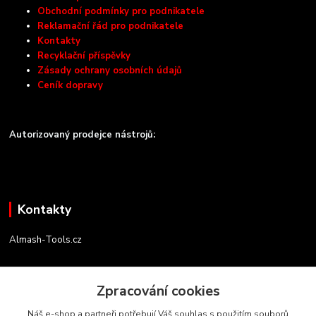
Obchodní podmínky pro podnikatele
Reklamační řád pro podnikatele
Kontakty
Recyklační příspěvky
Zásady ochrany osobních údajů
Ceník dopravy
Autorizovaný prodejce nástrojů:
Kontakty
Almash-Tools.cz
Aleš Kolář
+420 603 145 054
Zpracování cookies
(Po-Pá, 9-16 hod.)
Náš e-shop a partneři potřebují Váš souhlas s použitím souborů