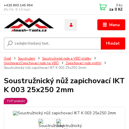
0
ks
+420 603 145 054
za
0 Kč
(Po-Pá, 9-16 hod.)
Menu
Hledat
Úvod
Soustružení
Soustružnické nože a VBD plátky
Upichovací/Zapichovací nože na VBD
Zapichovací nože vnitřní
Soustružnický nůž zapichovací IKT K 003 25x250 2mm
Soustružnický nůž zapichovací IKT
K 003 25x250 2mm
TOP produkt