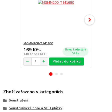
MGMN200-T M1680
MGGN200 - A
169 Kč
178 Kč
Ihned k odeslání
/
ks
/
ks
54 ks
140 Kč
bez DPH
147 Kč
bez 
Přidat do košíku
Zboží zařazeno v kategoriích
Soustružení
Soustružnické nože a VBD plátky