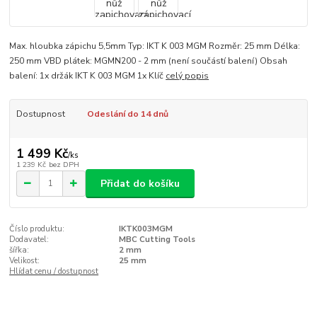
Max. hloubka zápichu 5,5mm Typ: IKT K 003 MGM Rozměr: 25 mm Délka:
250 mm VBD plátek: MGMN200 - 2 mm (není součástí balení) Obsah
balení: 1x držák IKT K 003 MGM 1x Klíč
celý popis
Dostupnost
Odeslání do 14 dnů
1 499 Kč
/
ks
1 239 Kč
bez DPH
Přidat do košíku
Číslo produktu:
IKTK003MGM
Dodavatel:
MBC Cutting Tools
šířka:
2 mm
Velikost:
25 mm
Hlídat cenu / dostupnost