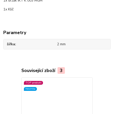
1x držák IKT K 003 MGM
1x Klíč
Parametry
šířka
2 mm
Související zboží
3
TOP produkt
TOP produkt
Novinka