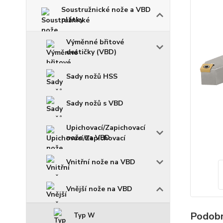
Soustružnické nože a VBD
plátky
Výměnné břitové
destičky (VBD)
Sady nožů HSS
Sady nožů s VBD
Upichovací/Zapichovací
nože na VBD
Vnitřní nože na VBD
Vnější nože na VBD
Podobn
Typ W