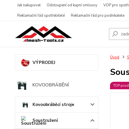
Jak nakupovat
Odstoupení od kupní smlouvy
VOP pro spotře
Reklamační řád spotřebitelé
Reklamační řád pro podnikatele
Úvod
S
VÝPRODEJ
Sous
KOVOOBRÁBĚNÍ
TOP prod
Kovoobráběcí stroje
Soustružení