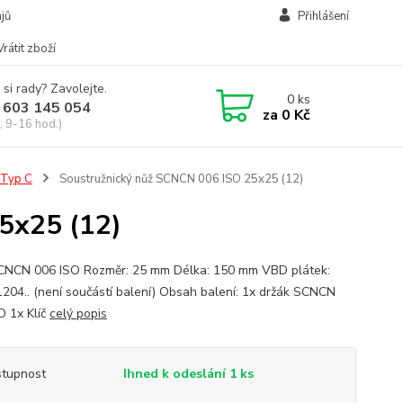
jů
Přihlášení
Vrátit zboží
 si rady? Zavolejte.
0
ks
 603 145 054
za
0 Kč
, 9-16 hod.)
Typ C
Soustružnický nůž SCNCN 006 ISO 25x25 (12)
5x25 (12)
CNCN 006 ISO Rozměr: 25 mm Délka: 150 mm VBD plátek:
04.. (není součástí balení) Obsah balení: 1x držák SCNCN
O 1x Klíč
celý popis
tupnost
Ihned k odeslání 1 ks