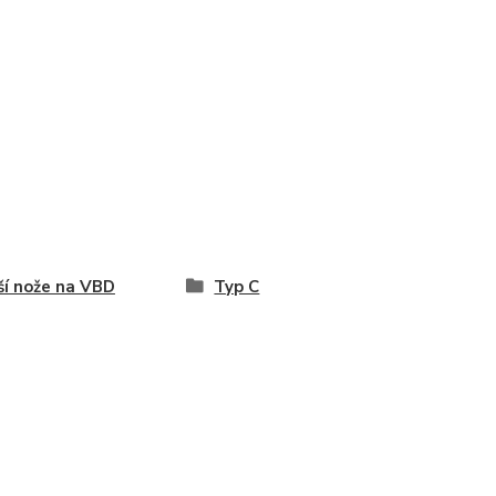
ší nože na VBD
Typ C