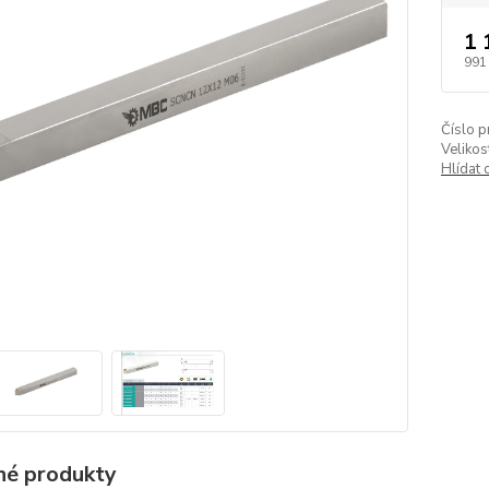
1 
991
Číslo p
Velikos
Hlídat 
é produkty