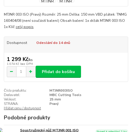
MTJNR 003 ISO (Pravý) Rozměr: 25 mm Délka: 150 mm VBD plátek: TNMG
160404/08 (není součástí balení) Obsah balení: 1x držák MTJNR 003 ISO
1x Klíč
celý popis
Dostupnost
Odeslání do 14 dnů
1 299 Kč
/
ks
1 074 Kč
bez DPH
Přidat do košíku
Číslo produktu:
MTJNR003ISO
Dodavatel:
MBC Cutting Tools
Velikost:
25 mm
STRANA:
Pravý
Hlídat cenu / dostupnost
Podobné produkty
Soustružnický nůž MTJNR 001 ISO
Ihned k odeslání 1 ks