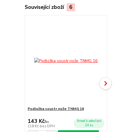
Související zboží
6
Podložka soustr.nože TNMG 16
Čep 5x3.6x1
143 Kč
49 Kč
Ihned k odeslání
/
ks
/
ks
24 ks
118 Kč
bez DPH
40 Kč
bez D