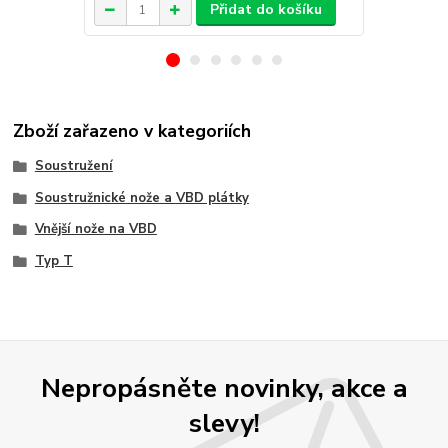
Přidat do košíku
Zboží zařazeno v kategoriích
Soustružení
Soustružnické nože a VBD plátky
Vnější nože na VBD
Typ T
Nepropásněte novinky, akce a
slevy!