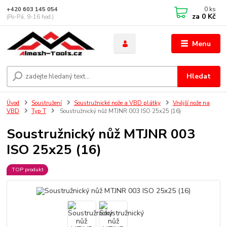
0
ks
+420 603 145 054
za
0 Kč
(Po-Pá, 9-16 hod.)
Menu
Hledat
Úvod
Soustružení
Soustružnické nože a VBD plátky
Vnější nože na
VBD
Typ T
Soustružnický nůž MTJNR 003 ISO 25x25 (16)
Soustružnický nůž MTJNR 003
ISO 25x25 (16)
TOP produkt