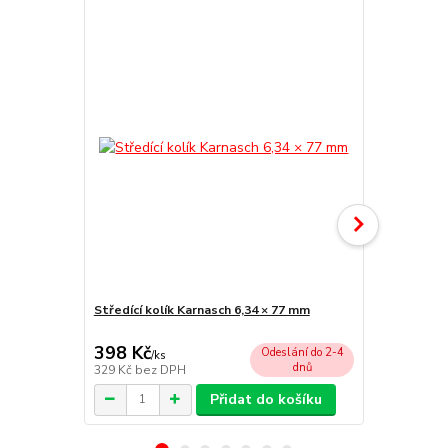
Středící kolík Karnasch 6,34 × 77 mm
Unášecí hla
chlazení)
398 Kč
2 055 Kč
Odeslání do 2-4
/
ks
dnů
329 Kč
bez DPH
1 698 Kč
bez
Přidat do košíku