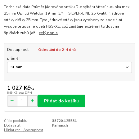
Technická data Průměr jádrového vrtáku Dle výběru Vrtací hloubka max.
25 mm Upnutí Weldon 19 mm 3/4 SILVER-LINE 25 Kvalitní jádrové
vrtáky délky 25 mm. Tyto jádrové vrtáky jsou vyrobeny ze speciální
vysoce legované oceli HSS-XE, což zajišťuje extrémní tvrdost na
špičkách zubů (až...
celý popis
Dostupnost
Odeslání do 2-4 dnů
průměr
1 027 Kč
/
ks
849 Kč
bez DPH
Přidat do košíku
Číslo produktu:
38720.125531
Dodavatel:
Karnasch
Hlídat cenu / dostupnost