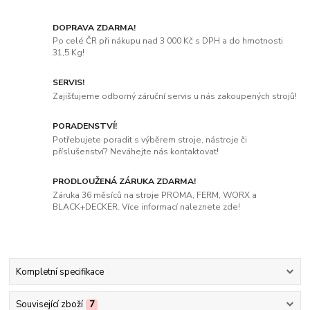
DOPRAVA ZDARMA!
Po celé ČR při nákupu nad 3 000 Kč s DPH a do hmotnosti
31,5 Kg!
SERVIS!
Zajišťujeme odborný záruční servis u nás zakoupených strojů!
PORADENSTVÍ!
Potřebujete poradit s výběrem stroje, nástroje či
příslušenství? Neváhejte nás kontaktovat!
PRODLOUŽENÁ ZÁRUKA ZDARMA!
Záruka 36 měsíců na stroje PROMA, FERM, WORX a
BLACK+DECKER. Více informací naleznete zde!
Kompletní specifikace
Související zboží
7