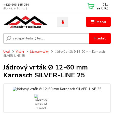
0
ks
+420 603 145 054
za
0 Kč
(Po-Pá, 9-16 hod.)
Menu
Hledat
Úvod
Vrtání
Jádrové vrtáky
Jádrový vrták Ø 12-60 mm Karnasch
SILVER-LINE 25
Jádrový vrták Ø 12-60 mm
Karnasch SILVER-LINE 25