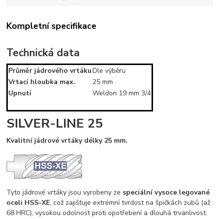
Kompletní specifikace
Technická data
Průměr jádrového vrtáku
Dle výběru
Vrtací hloubka max.
25 mm
Upnutí
Weldon 19 mm 3/4
SILVER-LINE 25
Kvalitní jádrové vrtáky délky 25 mm.
Tyto jádrové vrtáky jsou vyrobeny ze
speciální vysoce legované
oceli HSS-XE
, což zajišťuje extrémní tvrdost na špičkách zubů (až
68 HRC), vysokou odolnost proti opotřebení a dlouhá trvanlivost.