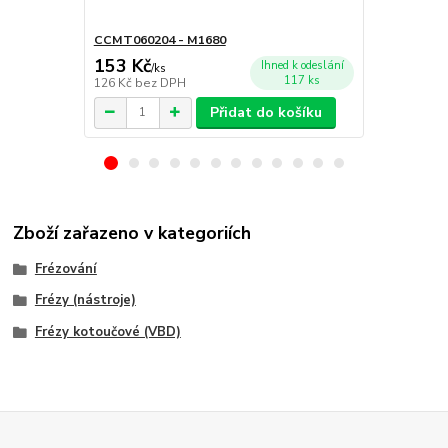
CCMT060204 - M1680
CCMT09T30
153 Kč
166 Kč
Ihned k odeslání
/
ks
/
ks
117 ks
126 Kč
bez DPH
137 Kč
bez 
Přidat do košíku
Zboží zařazeno v kategoriích
Frézování
Frézy (nástroje)
Frézy kotoučové (VBD)