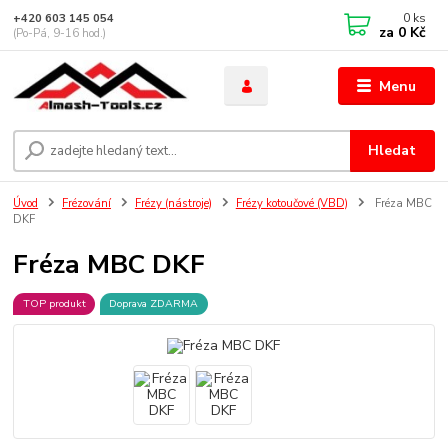
0
ks
+420 603 145 054
za
0 Kč
(Po-Pá, 9-16 hod.)
Menu
Hledat
Úvod
Frézování
Frézy (nástroje)
Frézy kotoučové (VBD)
Fréza MBC
DKF
Fréza MBC DKF
TOP produkt
Doprava ZDARMA