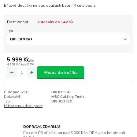
Břitové destičky nejsou součástí balení!!!
celý popis
Dostupnost
Odeslání do 14 dnů
Typ
5 999 Kč
/
ks
4 958 Kč
bez DPH
Přidat do košíku
Číslo produktu:
DKF019ISO
Dodavatel:
MBC Cutting Tools
Typ:
DKF 019 ISO
Hlídat cenu / dostupnost
DOPRAVA ZDARMA!
Po celé ČR při nákupu nad 3 000 Kč s DPH a do hmotnosti