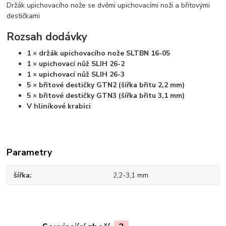
Držák upichovacího nože se dvěmi upichovacími noži a břitovými
destičkami
Rozsah dodávky
1 × držák upichovacího nože SLTBN 16-05
1 × upichovací nůž SLIH 26-2
1 × upichovací nůž SLIH 26-3
5 × břitové destičky GTN2 (šířka břitu 2,2 mm)
5 × břitové destičky GTN3 (šířka břitu 3,1 mm)
V hliníkové krabici
Parametry
šířka
2,2-3,1 mm