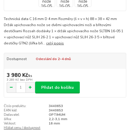
Technická data C 16 mm D 4 mm Rozměry (š × v × h) 88 × 38 × 42 mm
Držák upichovacího nože se dvěmi upichovacími noži a břitovými
destičkami Rozsah dodávky 1 × držák upichovacího nože SLTBN 16-05 1
× upichovací nůž SLIH 26-2 1 × upichovací nůž SLIH 26-3 5 × břitové
destičky GTN2 (šířka bři...
celý popis
Dostupnost
Odeslání do 2-4 dnů
3 980 Kč
/
ks
3 289 Kč
bez DPH
Přidat do košíku
Číslo produktu:
3440653
EAN kód:
3440653
Dodavatel:
OPTIMUM
šířka:
2,2-3,1 mm
Velikost:
16 mm
Hlídat cenu / dostupnost