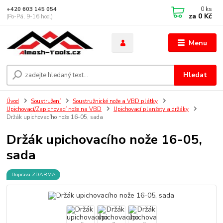
0
ks
+420 603 145 054
za
0 Kč
(Po-Pá, 9-16 hod.)
Menu
Hledat
Úvod
Soustružení
Soustružnické nože a VBD plátky
Upichovací/Zapichovací nože na VBD
Upichovací planžety a držáky
Držák upichovacího nože 16-05, sada
Držák upichovacího nože 16-05,
sada
Doprava ZDARMA