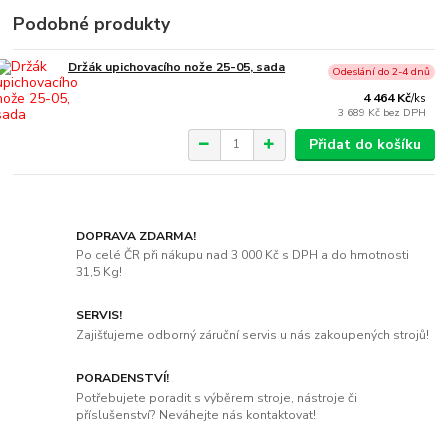
Podobné produkty
Držák upichovacího nože 25-05, sada
Odeslání do 2-4 dnů
4 464 Kč
/
ks
3 689 Kč
bez DPH
Přidat do košíku
DOPRAVA ZDARMA!
Po celé ČR při nákupu nad 3 000 Kč s DPH a do hmotnosti
31,5 Kg!
SERVIS!
Zajišťujeme odborný záruční servis u nás zakoupených strojů!
PORADENSTVÍ!
Potřebujete poradit s výběrem stroje, nástroje či
příslušenství? Neváhejte nás kontaktovat!