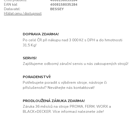
Číslo produktu:
4008158035284
EAN kód:
4008158035284
Dodavatel:
BESSEY
Hlídat cenu / dostupnost
DOPRAVA ZDARMA!
Po celé ČR při nákupu nad 3 000 Kč s DPH a do hmotnosti
31,5 Kg!
SERVIS!
Zajišťujeme odborný záruční servis u nás zakoupených strojů!
PORADENSTVÍ!
Potřebujete poradit s výběrem stroje, nástroje či
příslušenství? Neváhejte nás kontaktovat!
PRODLOUŽENÁ ZÁRUKA ZDARMA!
Záruka 36 měsíců na stroje PROMA, FERM, WORX a
BLACK+DECKER. Více informací naleznete zde!