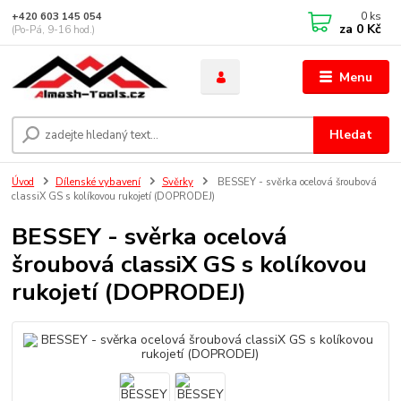
0
ks
+420 603 145 054
za
0 Kč
(Po-Pá, 9-16 hod.)
Menu
Hledat
Úvod
Dílenské vybavení
Svěrky
BESSEY - svěrka ocelová šroubová
classiX GS s kolíkovou rukojetí (DOPRODEJ)
BESSEY - svěrka ocelová
šroubová classiX GS s kolíkovou
rukojetí (DOPRODEJ)