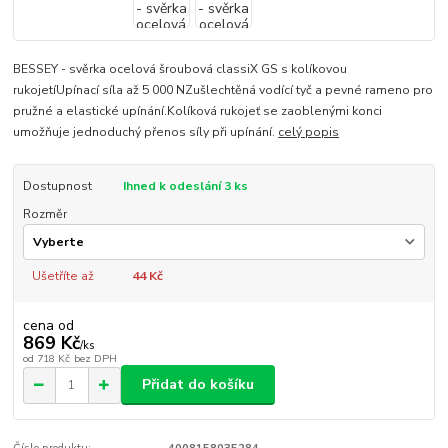
BESSEY - svěrka ocelová šroubová classiX GS s kolíkovou
rukojetíUpínací síla až 5 000 NZušlechtěná vodící tyč a pevné rameno pro
pružné a elastické upínání.Kolíková rukojeť se zaoblenými konci
umožňuje jednoduchý přenos síly při upínání.
celý popis
Dostupnost
Ihned k odeslání 3 ks
Rozměr
Ušetříte až
44 Kč
cena od
869 Kč
/
ks
od
718 Kč
bez DPH
Přidat do košíku